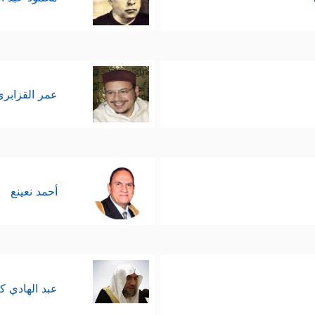
عمر القزابري
أحمد نعينع
عبد الهادي ك