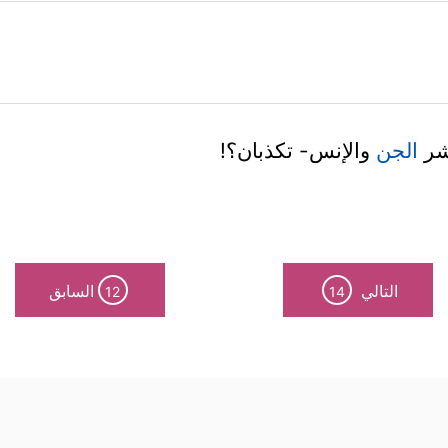
عشر
الجن
والإنس- تكذبان؟!
التالي
السابق
12
14