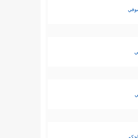
صوفي
ي
ي
لحكم