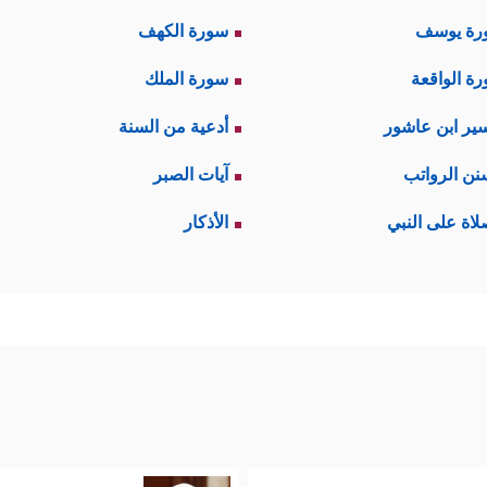
رة يوسف
سورة الكهف
ة الواقعة
سورة الملك
ير ابن عاشور
أدعية من السنة
نن الرواتب
آيات الصبر
لاة على النبي
الأذكار