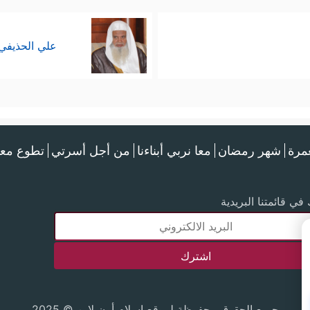
علي الحذيفي
عمرة
شهر رمضان
معا نربي أبناءنا
من أجل أسرتي
تطوع معن
في قائمتنا البريدية
جميع الحقوق محفوظة لموقع إسلام أون لاين © 2025