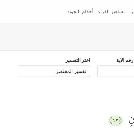
ر
مشاهير القراء
أحكام التجويد
رقم الآية
اختر التفسير
انِ
﴿١٣﴾