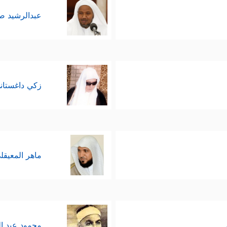
عبدالرشيد 
زكي داغستان
ماهر المعيقل
محمود عبد ا