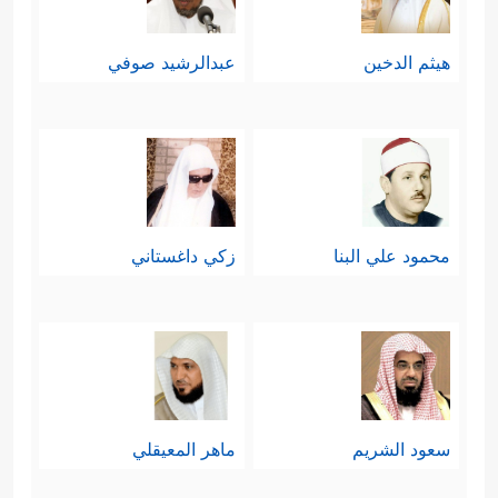
هيثم الدخين
عبدالرشيد صوفي
محمود علي البنا
زكي داغستاني
سعود الشريم
ماهر المعيقلي