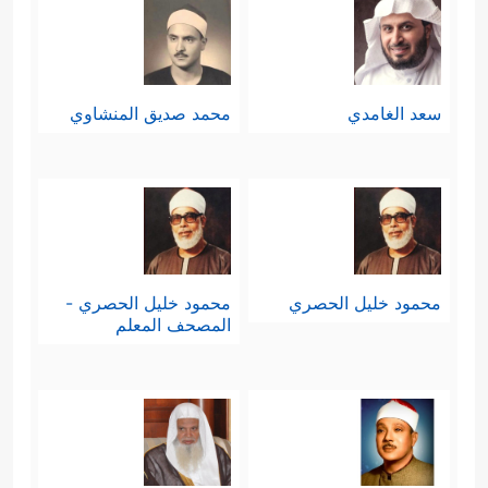
سعد الغامدي
محمد صديق المنشاوي
محمود خليل الحصري
محمود خليل الحصري -
المصحف المعلم