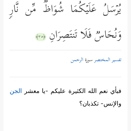
یُرۡسَلُ عَلَیۡكُمَا شُوَاظࣱ مِّن نَّارࣲ
وَنُحَاسࣱ فَلَا تَنتَصِرَانِ
﴿٣٥﴾
تفسير المختصر
سورة
الرحمن
فبأي نعم الله الكثيرة عليكم -يا معشر
الجن
والإنس- تكذبان؟