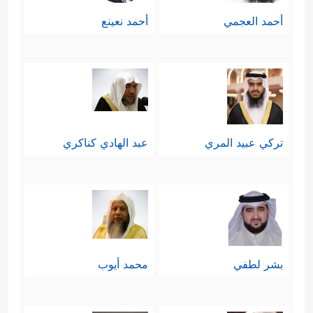
أحمد العجمي
أحمد نعينع
تركي عبيد المري
عبد الهادي كناكري
بشر لطفي
محمد أيوب