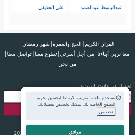
عبدالباسط عبدالصمد
علي الحذيفي
القرآن الكريم
الحج والعمرة
شهر رمضان
معا نربي أبناءنا
من أجل أسرتي
تطوع معنا
تواصل معنا
من نحن
اشترك في قائمتنا البريدية
نستخدم ملفات تعريف الارتباط لتحسين تجربة
التصفح الخاصة بك. يمكنك تخصيص تفضيلاتك.
تخصيص
موافق
جميع الحقوق محفوظة لموقع إسلام أون لاين © 2025