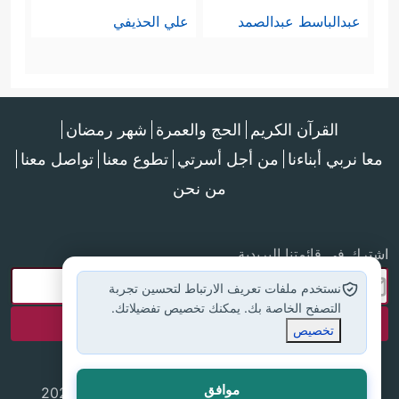
عبدالباسط عبدالصمد
علي الحذيفي
القرآن الكريم
الحج والعمرة
شهر رمضان
معا نربي أبناءنا
من أجل أسرتي
تطوع معنا
تواصل معنا
من نحن
اشترك في قائمتنا البريدية
نستخدم ملفات تعريف الارتباط لتحسين تجربة
التصفح الخاصة بك. يمكنك تخصيص تفضيلاتك.
تخصيص
موافق
جميع الحقوق محفوظة لموقع إسلام أون لاين © 2025