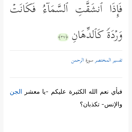
فَإِذَا ٱنشَقَّتِ ٱلسَّمَاۤءُ فَكَانَتۡ
وَرۡدَةࣰ كَٱلدِّهَانِ
﴿٣٧﴾
تفسير المختصر
سورة
الرحمن
فبأي نعم الله الكثيرة عليكم -يا معشر
الجن
والإنس- تكذبان؟