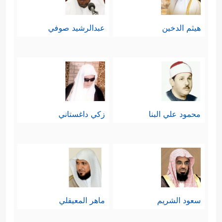
هيثم الدخين
عبدالرشيد صوفي
محمود علي البنا
زكي داغستاني
سعود الشريم
ماهر المعيقلي