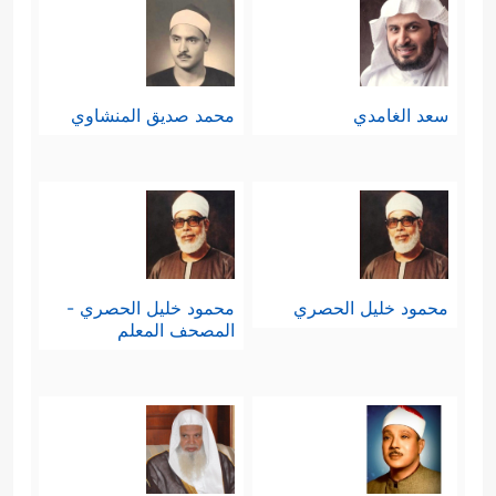
سعد الغامدي
محمد صديق المنشاوي
محمود خليل الحصري
محمود خليل الحصري -
المصحف المعلم