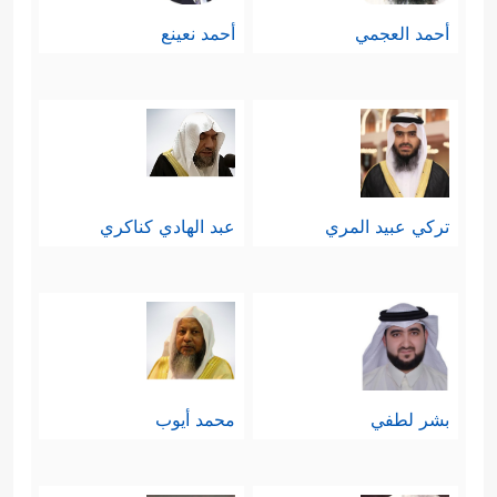
أحمد العجمي
أحمد نعينع
تركي عبيد المري
عبد الهادي كناكري
بشر لطفي
محمد أيوب