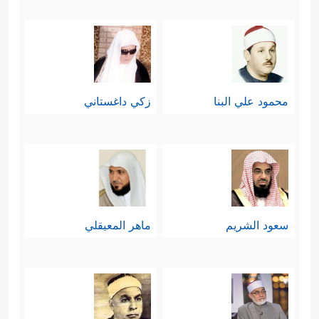
محمود علي البنا
زكي داغستاني
سعود الشريم
ماهر المعيقلي