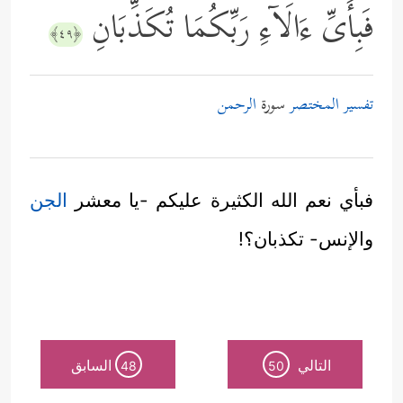
فَبِأَیِّ ءَالَاۤءِ رَبِّكُمَا تُكَذِّبَانِ
﴿٤٩﴾
تفسير المختصر
سورة
الرحمن
فبأي نعم الله الكثيرة عليكم -يا معشر
الجن
والإنس- تكذبان؟!
التالي
السابق
48
50