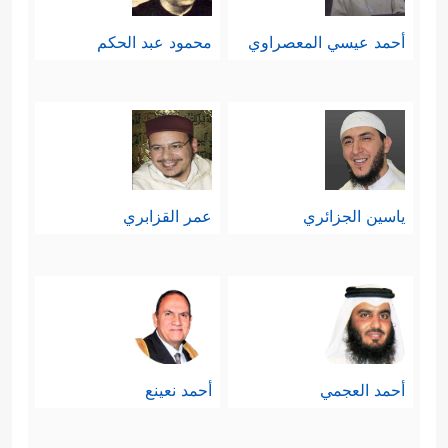
أحمد عيسي المعصراوي
محمود عبد الحكم
ياسين الجزائري
عمر القزابري
أحمد العجمي
أحمد نعينع