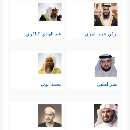
تركي عبيد المري
عبد الهادي كناكري
بشر لطفي
محمد أيوب