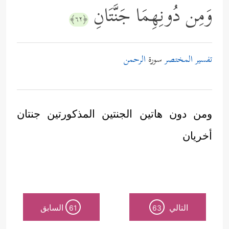
وَمِن دُونِهِمَا جَنَّتَانِ
﴿٦٢﴾
تفسير المختصر
سورة
الرحمن
ومن دون هاتين الجنتين المذكورتين جنتان
أخريان
التالي
السابق
61
63