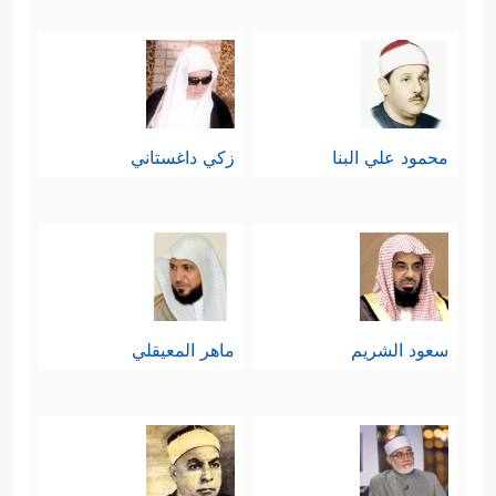
محمود علي البنا
زكي داغستاني
سعود الشريم
ماهر المعيقلي