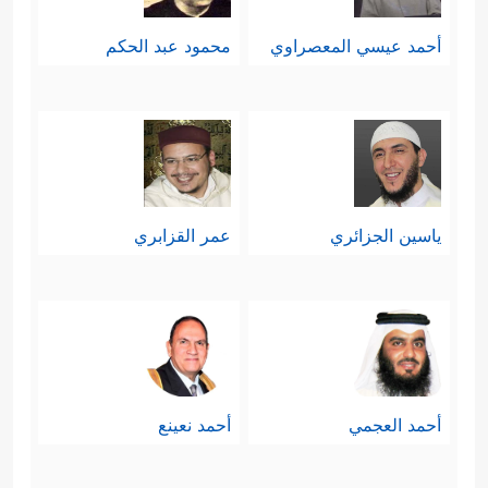
أحمد عيسي المعصراوي
محمود عبد الحكم
ياسين الجزائري
عمر القزابري
أحمد العجمي
أحمد نعينع