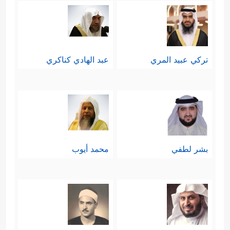
تركي عبيد المري
عبد الهادي كناكري
بشر لطفي
محمد أيوب