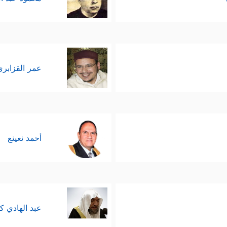
عمر القزابري
أحمد نعينع
عبد الهادي ك