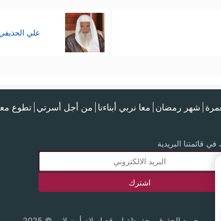
علي الحذيفي
عمرة
شهر رمضان
معا نربي أبناءنا
من أجل أسرتي
تطوع معن
في قائمتنا البريدية
جميع الحقوق محفوظة لموقع إسلام أون لاين © 2025