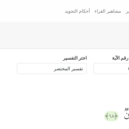
ر
مشاهير القراء
أحكام التجويد
رقم الآية
اختر التفسير
انࣱ
﴿٦٨﴾