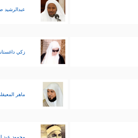
عبدالرشيد 
زكي داغستان
ماهر المعيقل
محمود عبد ا