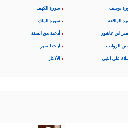
رة يوسف
سورة الكهف
ة الواقعة
سورة الملك
ير ابن عاشور
أدعية من السنة
نن الرواتب
آيات الصبر
لاة على النبي
الأذكار