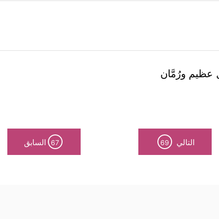
عظيم ورُمَّان
التالي
السابق
67
69