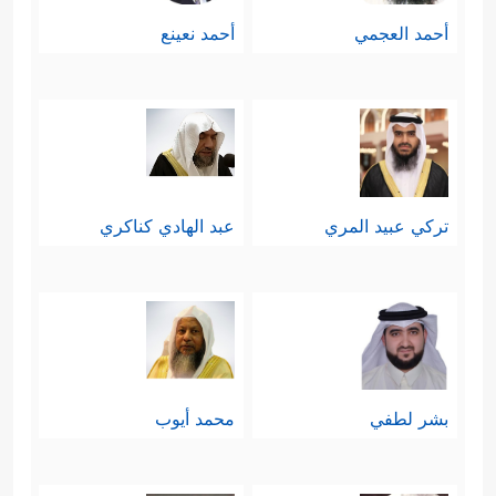
أحمد العجمي
أحمد نعينع
تركي عبيد المري
عبد الهادي كناكري
بشر لطفي
محمد أيوب