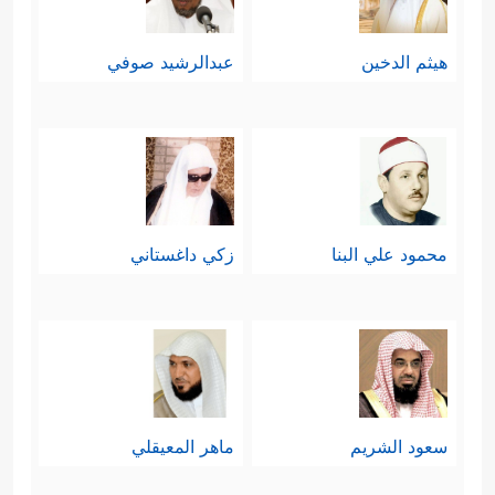
هيثم الدخين
عبدالرشيد صوفي
محمود علي البنا
زكي داغستاني
سعود الشريم
ماهر المعيقلي