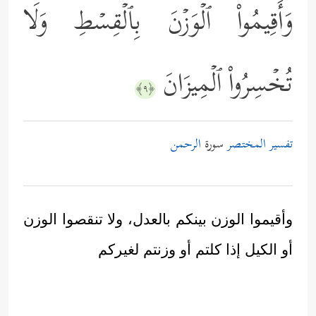
وَأَقِیمُواْ ٱلۡوَزۡنَ بِٱلۡقِسۡطِ وَلَا
تُخۡسِرُواْ ٱلۡمِیزَانَ
﴿٩﴾
تفسير المختصر
سورة
الرحمن
وأقيموا الوزن بينكم بالعدل، ولا تنقصوا الوزن
أو الكيل إذا كلتم أو وزنتم لغيركم