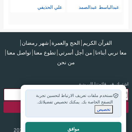
عبدالباسط عبدالصمد
علي الحذيفي
القرآن الكريم
الحج والعمرة
شهر رمضان
معا نربي أبناءنا
من أجل أسرتي
تطوع معنا
تواصل معنا
من نحن
اشترك في قائمتنا البريدية
نستخدم ملفات تعريف الارتباط لتحسين تجربة
التصفح الخاصة بك. يمكنك تخصيص تفضيلاتك.
تخصيص
موافق
جميع الحقوق محفوظة لموقع إسلام أون لاين © 2025