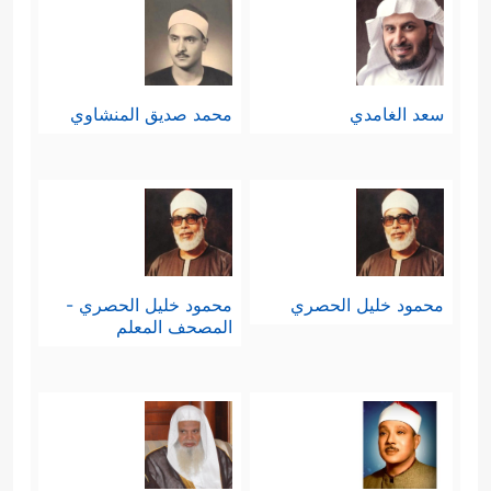
سعد الغامدي
محمد صديق المنشاوي
محمود خليل الحصري
محمود خليل الحصري -
المصحف المعلم