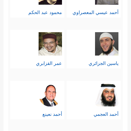
أحمد عيسي المعصراوي
محمود عبد الحكم
ياسين الجزائري
عمر القزابري
أحمد العجمي
أحمد نعينع