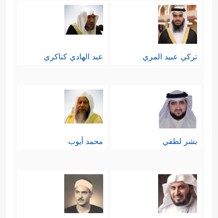
تركي عبيد المري
عبد الهادي كناكري
بشر لطفي
محمد أيوب