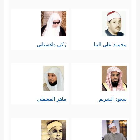
محمود علي البنا
زكي داغستاني
سعود الشريم
ماهر المعيقلي