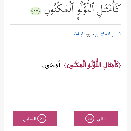
كَأَمۡثَـٰلِ ٱللُّؤۡلُوِٕ ٱلۡمَكۡنُونِ
﴿٢٣﴾
تفسير الجلالين
سورة
الواقعة
{كَأَمْثَالِ اللُّؤْلُؤ الْمَكْنُون}
الْمَصُون
التالي
السابق
22
24