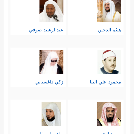
هيثم الدخين
عبدالرشيد صوفي
محمود علي البنا
زكي داغستاني
سعود الشريم
ماهر المعيقلي