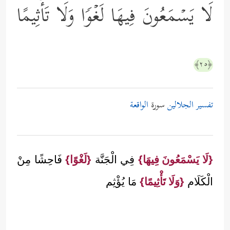
لَا یَسۡمَعُونَ فِیهَا لَغۡوࣰا وَلَا تَأۡثِیمًا
﴿٢٥﴾
تفسير الجلالين
سورة
الواقعة
{لَا يَسْمَعُونَ فِيهَا}
فِي الْجَنَّة
{لَغْوًا}
فَاحِشًا مِنْ
الْكَلَام
{وَلَا تَأْثِيمًا}
مَا يُؤْثِم