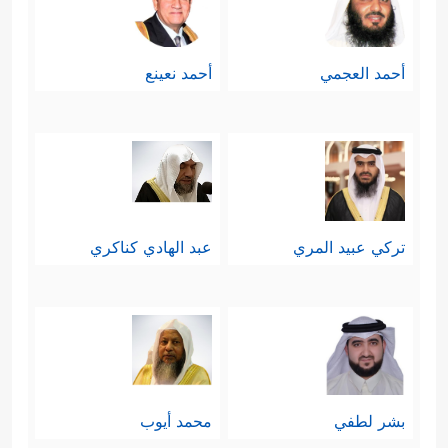
أحمد العجمي
أحمد نعينع
تركي عبيد المري
عبد الهادي كناكري
بشر لطفي
محمد أيوب