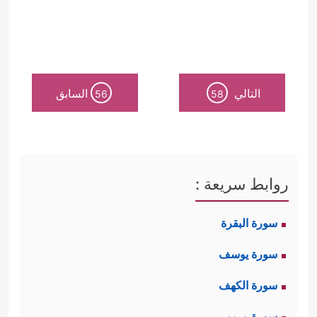
التالي
السابق
56
58
روابط سريعة :
سورة البقرة
سورة يوسف
سورة الكهف
سورة مريم