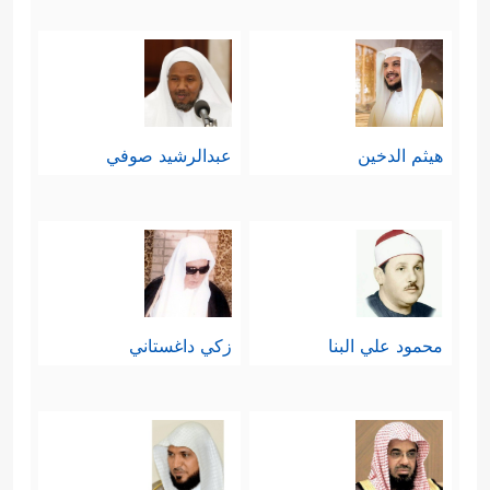
هيثم الدخين
عبدالرشيد صوفي
محمود علي البنا
زكي داغستاني