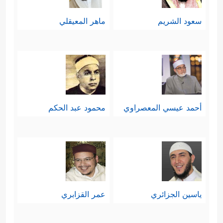
سعود الشريم
ماهر المعيقلي
أحمد عيسي المعصراوي
محمود عبد الحكم
ياسين الجزائري
عمر القزابري