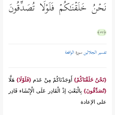
نَحۡنُ خَلَقۡنَـٰكُمۡ فَلَوۡلَا تُصَدِّقُونَ
﴿٥٧﴾
تفسير الجلالين
سورة
الواقعة
{نَحْنُ خَلَقْنَاكُمْ}
أَوَجَدْنَاكُمْ مِنْ عَدَم
{فَلَوْلَا}
هَلَّا
{تُصَدِّقُونَ}
بِالْبَعْثِ إذْ الْقَادِر عَلَى الْإِنْشَاء قَادِر
على الإعادة