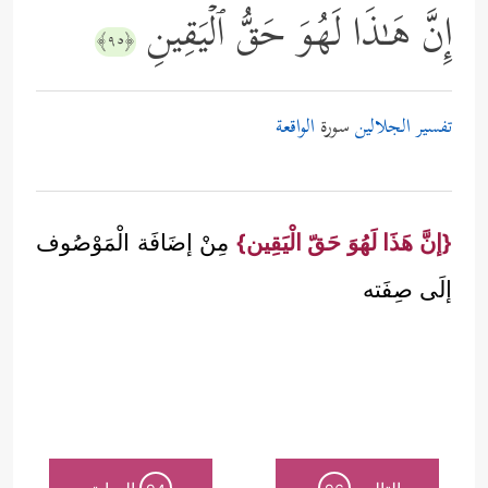
إِنَّ هَـٰذَا لَهُوَ حَقُّ ٱلۡیَقِینِ
﴿٩٥﴾
تفسير الجلالين
سورة
الواقعة
{إنَّ هَذَا لَهُوَ حَقّ الْيَقِين}
مِنْ إضَافَة الْمَوْصُوف
إلَى صِفَته