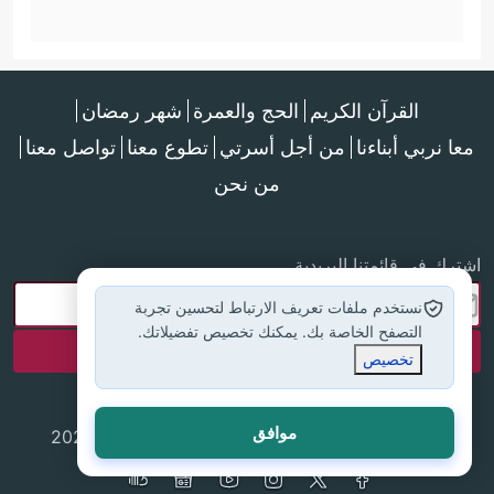
القرآن الكريم
الحج والعمرة
شهر رمضان
معا نربي أبناءنا
من أجل أسرتي
تطوع معنا
تواصل معنا
من نحن
اشترك في قائمتنا البريدية
نستخدم ملفات تعريف الارتباط لتحسين تجربة
التصفح الخاصة بك. يمكنك تخصيص تفضيلاتك.
تخصيص
موافق
جميع الحقوق محفوظة لموقع إسلام أون لاين © 2025