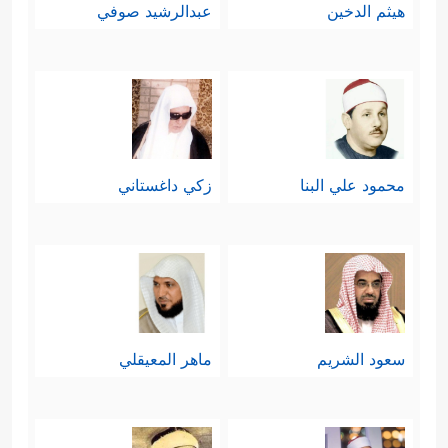
هيثم الدخين
عبدالرشيد صوفي
محمود علي البنا
زكي داغستاني
سعود الشريم
ماهر المعيقلي