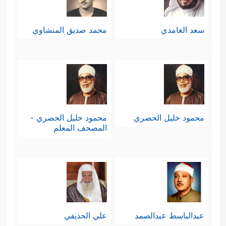
سعد الغامدي
محمد صديق المنشاوي
محمود خليل الحصري
محمود خليل الحصري -
المصحف المعلم
عبدالباسط عبدالصمد
علي الحذيفي