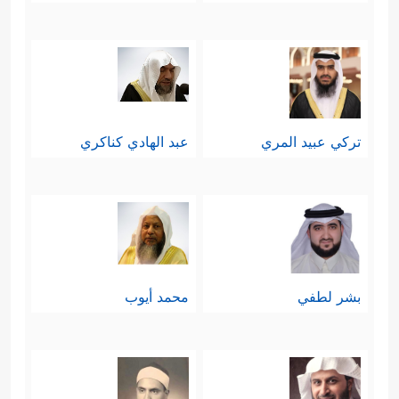
تركي عبيد المري
عبد الهادي كناكري
بشر لطفي
محمد أيوب