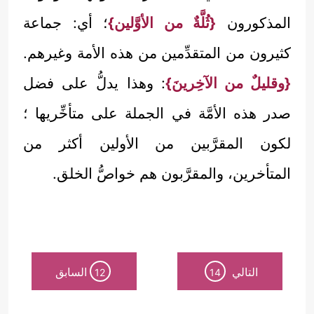
المذكورون
{ثُلَّةٌ من الأوَّلين}
؛ أي: جماعة
كثيرون من المتقدِّمين من هذه الأمة وغيرهم.
{وقليلٌ من الآخِرينَ}
: وهذا يدلُّ على فضل
صدر هذه الأمَّة في الجملة على متأخِّريها ؛
لكون المقرَّبين من الأولين أكثر من
المتأخرين، والمقرَّبون هم خواصُّ الخلق.
التالي
السابق
12
14