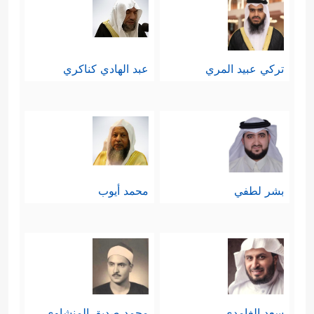
تركي عبيد المري
عبد الهادي كناكري
بشر لطفي
محمد أيوب
سعد الغامدي
محمد صديق المنشاوي