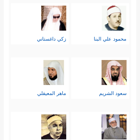
محمود علي البنا
زكي داغستاني
سعود الشريم
ماهر المعيقلي