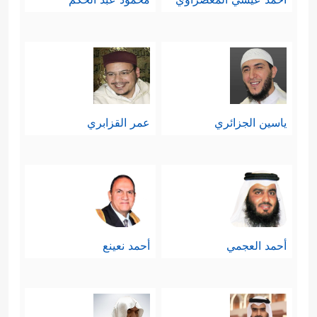
ياسين الجزائري
عمر القزابري
أحمد العجمي
أحمد نعينع