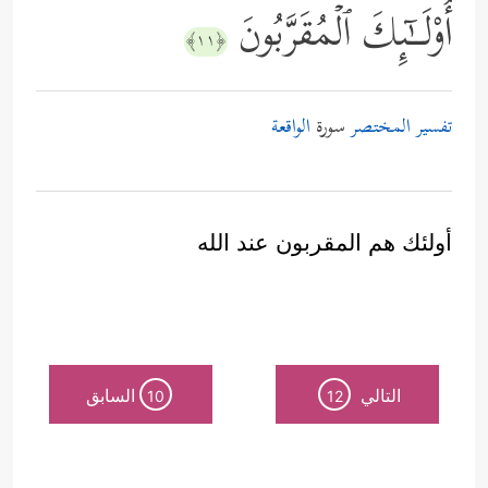
أُوْلَــٰۤىِٕكَ ٱلۡمُقَرَّبُونَ
﴿١١﴾
تفسير المختصر
سورة
الواقعة
أولئك هم المقربون عند الله
التالي
السابق
10
12