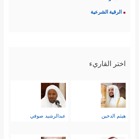
الرقية الشرعية
اختر القاريء
هيثم الدخين
عبدالرشيد صوفي