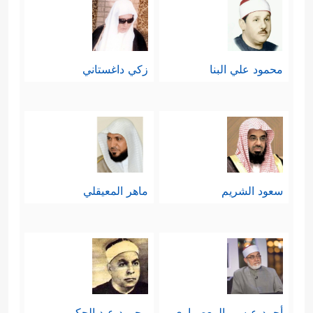
محمود علي البنا
زكي داغستاني
سعود الشريم
ماهر المعيقلي
أحمد عيسي المعصراوي
محمود عبد الحكم