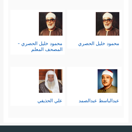
محمود خليل الحصري
محمود خليل الحصري -
المصحف المعلم
عبدالباسط عبدالصمد
علي الحذيفي