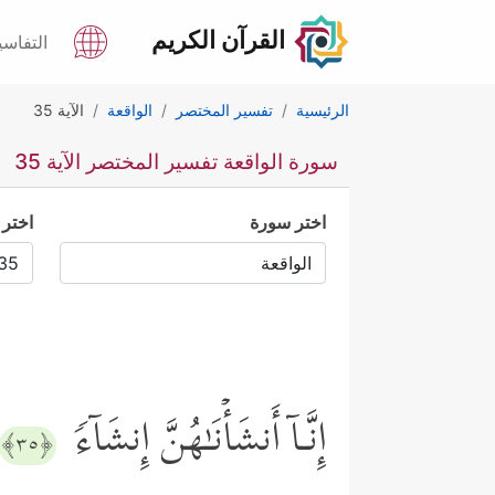
القرآن الكريم
التفاسي
الرئيسية
تفسير المختصر
الواقعة
الآية 35
سورة الواقعة تفسير المختصر الآية 35
اختر سورة
اختر 
إِنَّـاۤ أَنشَأۡنَـٰهُنَّ إِنشَاۤءࣰ
﴿٣٥﴾