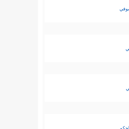
صوفي
ي
ي
لحكم