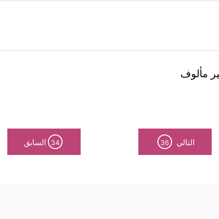
غير مألوف
التالي
السابق
34
36