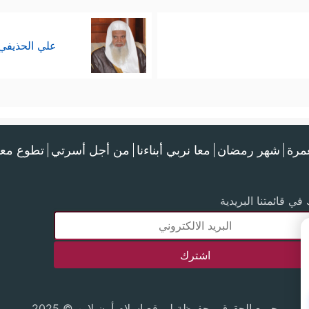
علي الحذيفي
عمرة
شهر رمضان
معا نربي أبناءنا
من أجل أسرتي
تطوع معن
في قائمتنا البريدية
جميع الحقوق محفوظة لموقع إسلام أون لاين © 2025