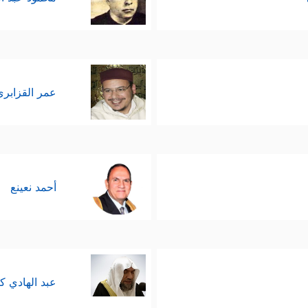
عمر القزابري
أحمد نعينع
عبد الهادي ك