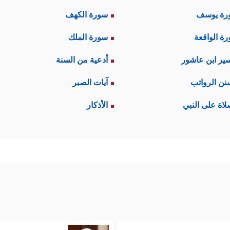
رة يوسف
سورة الكهف
ة الواقعة
سورة الملك
ير ابن عاشور
أدعية من السنة
نن الرواتب
آيات الصبر
لاة على النبي
الأذكار