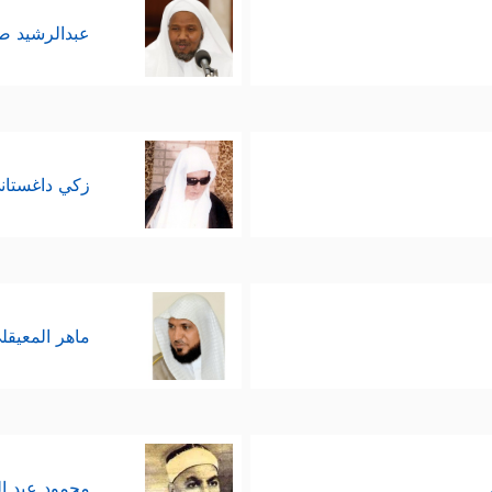
عبدالرشيد 
زكي داغستان
ماهر المعيقل
محمود عبد ا