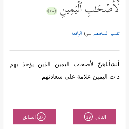
لِّأَصۡحَـٰبِ ٱلۡیَمِینِ
﴿٣٨﴾
تفسير المختصر
سورة
الواقعة
أنشأناهنّ لأصحاب اليمين الذين يؤخذ بهم
ذات اليمين علامة على سعادتهم
التالي
السابق
37
39