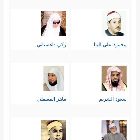
محمود علي البنا
زكي داغستاني
سعود الشريم
ماهر المعيقلي