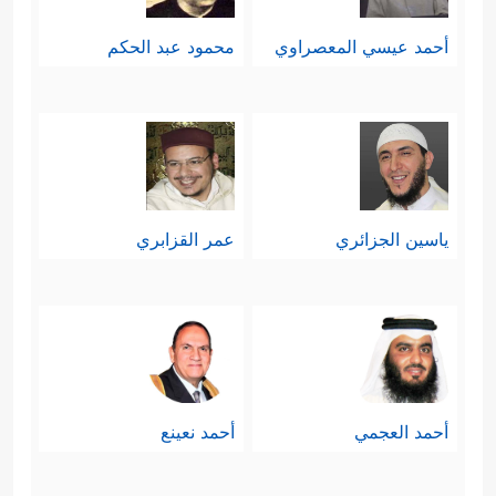
أحمد عيسي المعصراوي
محمود عبد الحكم
ياسين الجزائري
عمر القزابري
أحمد العجمي
أحمد نعينع