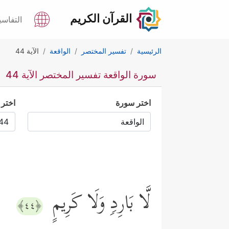
القرآن الكريم
التفاسي
الرئيسية
تفسير المختصر
الواقعة
الآية 44
سورة الواقعة تفسير المختصر الآية 44
اختر سورة
اختر 
لَّا بَارِدࣲ وَلَا كَرِیمٍ
﴿٤٤﴾