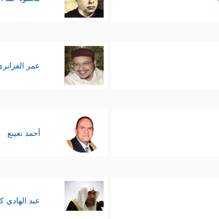
عمر القزابري
أحمد نعينع
عبد الهادي ك