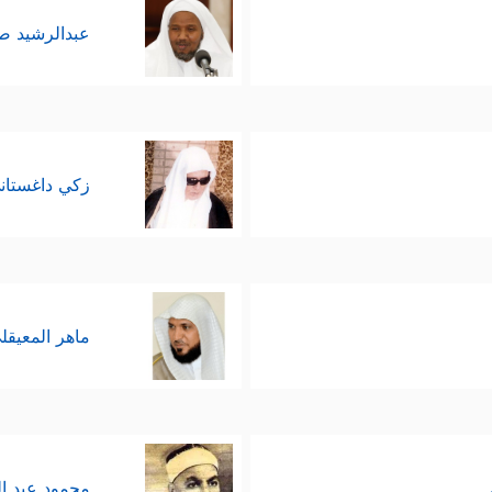
عبدالرشيد 
زكي داغستان
ماهر المعيقل
محمود عبد ا