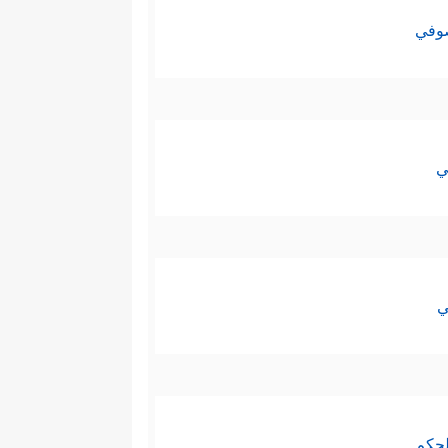
صوفي
ي
ي
لحكم