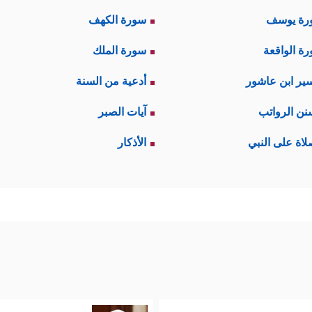
رة يوسف
سورة الكهف
ة الواقعة
سورة الملك
ير ابن عاشور
أدعية من السنة
نن الرواتب
آيات الصبر
لاة على النبي
الأذكار