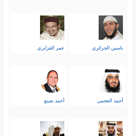
ياسين الجزائري
عمر القزابري
أحمد العجمي
أحمد نعينع