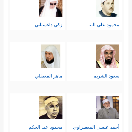
محمود علي البنا
زكي داغستاني
سعود الشريم
ماهر المعيقلي
أحمد عيسي المعصراوي
محمود عبد الحكم