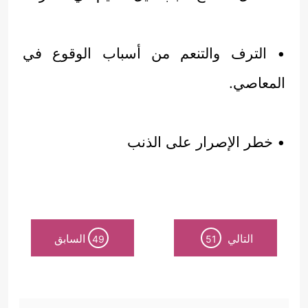
• الترف والتنعم من أسباب الوقوع في
المعاصي.
• خطر الإصرار على الذنب
التالي
السابق
49
51