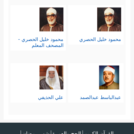
محمود خليل الحصري
محمود خليل الحصري -
المصحف المعلم
عبدالباسط عبدالصمد
علي الحذيفي
القرآن الكريم
الحج والعمرة
شهر رمضان