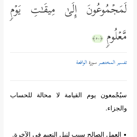
لَمَجۡمُوعُونَ إِلَىٰ مِیقَـٰتِ یَوۡمࣲ
مَّعۡلُومࣲ
﴿٥٠﴾
تفسير المختصر
سورة
الواقعة
سيُجْمعون يوم القيامة لا محالة للحساب
والجزاء.
• العمل الصالح سبب لنيل النعيم في الآخرة.