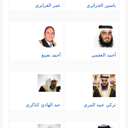
ياسين الجزائري
عمر القزابري
أحمد العجمي
أحمد نعينع
تركي عبيد المري
عبد الهادي كناكري