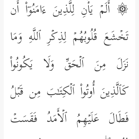
۞ أَلَمۡ یَأۡنِ لِلَّذِینَ ءَامَنُوۤاْ أَن
تَخۡشَعَ قُلُوبُهُمۡ لِذِكۡرِ ٱللَّهِ وَمَا
نَزَلَ مِنَ ٱلۡحَقِّ وَلَا یَكُونُواْ
كَٱلَّذِینَ أُوتُواْ ٱلۡكِتَـٰبَ مِن قَبۡلُ
فَطَالَ عَلَیۡهِمُ ٱلۡأَمَدُ فَقَسَتۡ