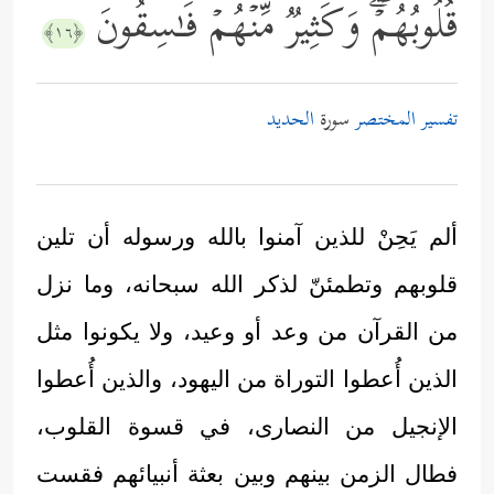
قُلُوبُهُمۡۖ وَكَثِیرࣱ مِّنۡهُمۡ فَـٰسِقُونَ
﴿١٦﴾
تفسير المختصر
سورة
الحديد
ألم يَحِنْ للذين آمنوا بالله ورسوله أن تلين
قلوبهم وتطمئنّ لذكر الله سبحانه، وما نزل
من القرآن من وعد أو وعيد، ولا يكونوا مثل
الذين أُعطوا التوراة من اليهود، والذين أُعطوا
الإنجيل من النصارى، في قسوة القلوب،
فطال الزمن بينهم وبين بعثة أنبيائهم فقست