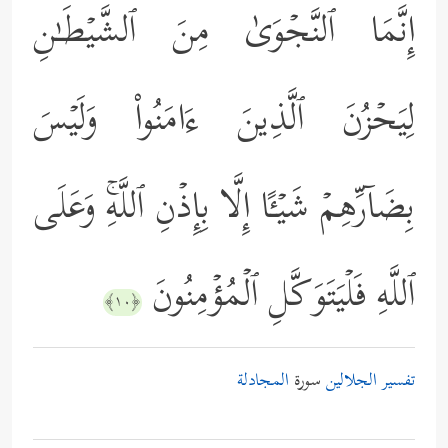
إِنَّمَا ٱلنَّجۡوَىٰ مِنَ ٱلشَّیۡطَـٰنِ
لِیَحۡزُنَ ٱلَّذِینَ ءَامَنُواْ وَلَیۡسَ
بِضَاۤرِّهِمۡ شَیۡـًٔا إِلَّا بِإِذۡنِ ٱللَّهِۚ وَعَلَى
ٱللَّهِ فَلۡیَتَوَكَّلِ ٱلۡمُؤۡمِنُونَ
﴿١٠﴾
تفسير الجلالين
سورة
المجادلة