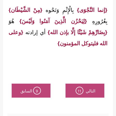
{إنما النَّجْوَى}
بِالْإِثْمِ وَنَحْوه
{مِنْ الشَّيْطَان}
بِغُرُورِهِ
{لِيَحْزُن الَّذِينَ آمَنُوا وَلَيْسَ}
هُوَ
{بِضَارِّهِمْ شَيْئًا إلَّا بإذن الله}
أي إرادته
{وعلى
الله فليتوكل المؤمنون}
التالي
السابق
9
11