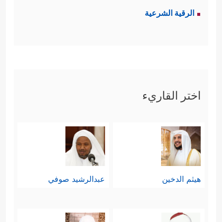
الرقية الشرعية
اختر القاريء
هيثم الدخين
عبدالرشيد صوفي