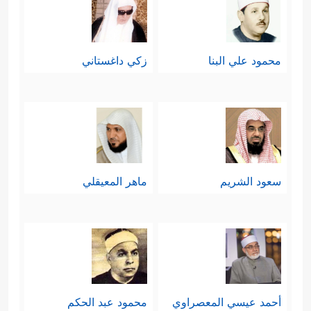
محمود علي البنا
زكي داغستاني
سعود الشريم
ماهر المعيقلي
أحمد عيسي المعصراوي
محمود عبد الحكم