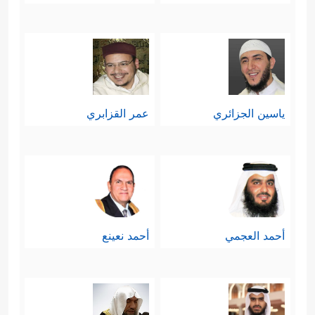
ياسين الجزائري
عمر القزابري
أحمد العجمي
أحمد نعينع