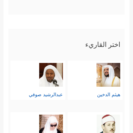
اختر القاريء
هيثم الدخين
عبدالرشيد صوفي