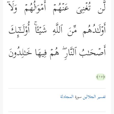
لَّن تُغۡنِیَ عَنۡهُمۡ أَمۡوَ ٰ⁠لُهُمۡ وَلَاۤ
أَوۡلَـٰدُهُم مِّنَ ٱللَّهِ شَیۡـًٔاۚ أُوْلَــٰۤىِٕكَ
أَصۡحَـٰبُ ٱلنَّارِ ۖ هُمۡ فِیهَا خَـٰلِدُونَ
﴿١٧﴾
تفسير الجلالين
سورة
المجادلة