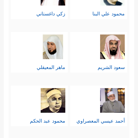
محمود علي البنا
زكي داغستاني
سعود الشريم
ماهر المعيقلي
أحمد عيسي المعصراوي
محمود عبد الحكم