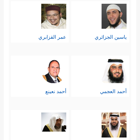
ياسين الجزائري
عمر القزابري
أحمد العجمي
أحمد نعينع