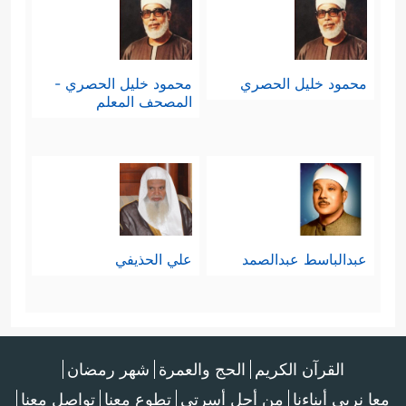
محمود خليل الحصري
محمود خليل الحصري -
المصحف المعلم
عبدالباسط عبدالصمد
علي الحذيفي
القرآن الكريم
الحج والعمرة
شهر رمضان
معا نربي أبناءنا
من أجل أسرتي
تطوع معنا
تواصل معنا