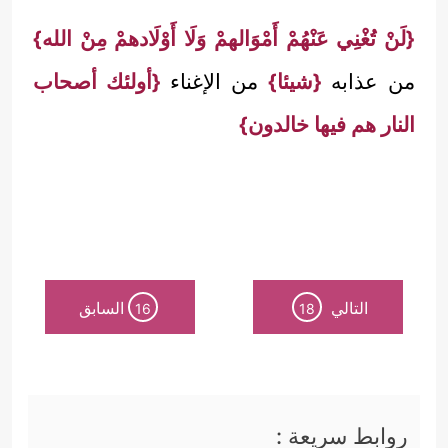
{لَنْ تُغْنِي عَنْهُمْ أَمْوَالهمْ وَلَا أَوْلَادهمْ مِنْ الله}
من عذابه
{شيئا}
من الإغناء
{أولئك أصحاب
النار هم فيها خالدون}
التالي
السابق
16
18
روابط سريعة :