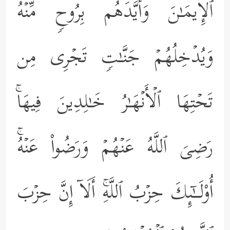
ٱلۡإِیمَـٰنَ وَأَیَّدَهُم بِرُوحࣲ مِّنۡهُۖ
وَیُدۡخِلُهُمۡ جَنَّـٰتࣲ تَجۡرِی مِن
تَحۡتِهَا ٱلۡأَنۡهَـٰرُ خَـٰلِدِینَ فِیهَاۚ
رَضِیَ ٱللَّهُ عَنۡهُمۡ وَرَضُواْ عَنۡهُۚ
أُوْلَــٰۤىِٕكَ حِزۡبُ ٱللَّهِۚ أَلَاۤ إِنَّ حِزۡبَ