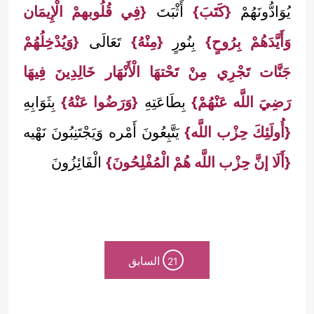
يُوَادُّونَهُمْ
{كَتَبَ}
أَثْبَتَ
{فِي قُلُوبهمْ الْإِيمَان
وَأَيَّدَهُمْ بِرُوحٍ}
بِنُورٍ
{مِنْهُ}
تَعَالَى
{وَيُدْخِلُهُمْ
جَنَّات تَجْرِي مِنْ تَحْتهَا الْأَنْهَار خَالِدِينَ فِيهَا
رَضِيَ اللَّه عَنْهُمْ}
بِطَاعَتِهِ
{وَرَضُوا عَنْهُ}
بِثَوَابِهِ
{أُولَئِكَ حِزْب اللَّه}
يَتَّبِعُونَ أَمْره وَيَجْتَنِبُونَ نَهْيه
{أَلَا إنَّ حِزْب اللَّه هُمْ الْمُفْلِحُونَ}
الْفَائِزُونَ
السابق
21