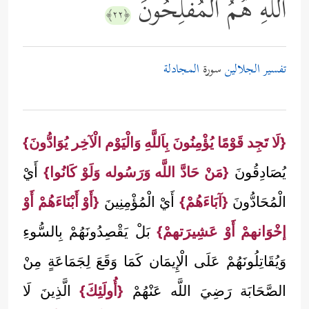
ٱللَّهِ هُمُ ٱلۡمُفۡلِحُونَ
﴿٢٢﴾
تفسير الجلالين
سورة
المجادلة
{لَا تَجِد قَوْمًا يُؤْمِنُونَ بِاَللَّهِ وَالْيَوْم الْآخِر يُوَادُّونَ}
يُصَادِقُونَ
{مَنْ حَادَّ اللَّه وَرَسُوله وَلَوْ كَانُوا}
أَيْ
الْمُحَادُّونَ
{آبَاءَهُمْ}
أَيْ الْمُؤْمِنِينَ
{أَوْ أَبْنَاءَهُمْ أَوْ
إخْوَانهمْ أَوْ عَشِيرَتهمْ}
بَلْ يَقْصِدُونَهُمْ بِالسُّوءِ
وَيُقَاتِلُونَهُمْ عَلَى الْإِيمَان كَمَا وَقَعَ لِجَمَاعَةٍ مِنْ
الصَّحَابَة رَضِيَ اللَّه عَنْهُمْ
{أُولَئِكَ}
الَّذِينَ لَا