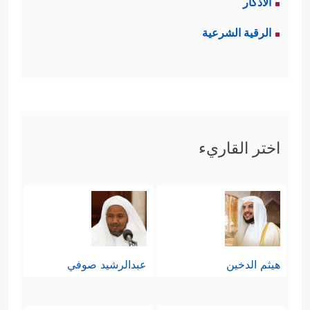
الأذكار
الرقية الشرعية
اختر القاريء
هيثم الدخين
عبدالرشيد صوفي