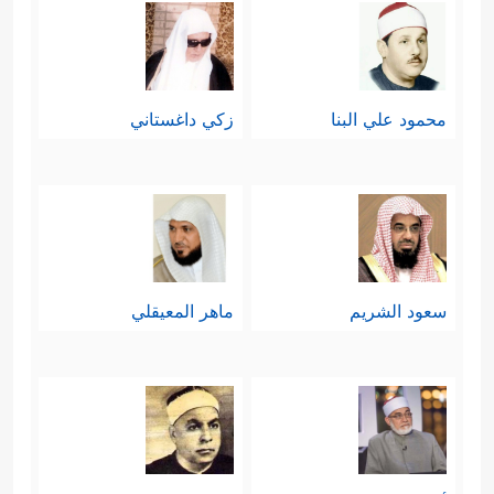
محمود علي البنا
زكي داغستاني
سعود الشريم
ماهر المعيقلي