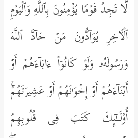
لَّا تَجِدُ قَوۡمࣰا یُؤۡمِنُونَ بِٱللَّهِ وَٱلۡیَوۡمِ
ٱلۡـَٔاخِرِ یُوَاۤدُّونَ مَنۡ حَاۤدَّ ٱللَّهَ
وَرَسُولَهُۥ وَلَوۡ كَانُوۤاْ ءَابَاۤءَهُمۡ أَوۡ
أَبۡنَاۤءَهُمۡ أَوۡ إِخۡوَ ٰ⁠نَهُمۡ أَوۡ عَشِیرَتَهُمۡۚ
أُوْلَــٰۤىِٕكَ كَتَبَ فِی قُلُوبِهِمُ