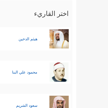
اختر القاريء
هيثم الدخين
محمود علي البنا
سعود الشريم