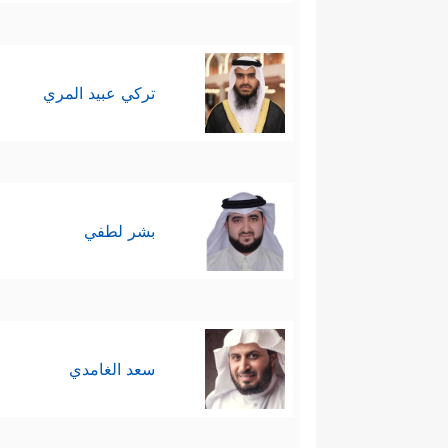
تركي عبيد المري
بشر لطفي
سعد الغامدي