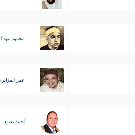
محمود عبد ا
عمر القزابري
أحمد نعينع