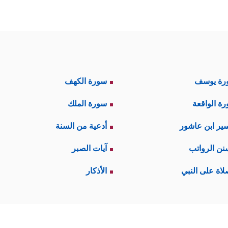
رة يوسف
سورة الكهف
ة الواقعة
سورة الملك
ير ابن عاشور
أدعية من السنة
نن الرواتب
آيات الصبر
لاة على النبي
الأذكار