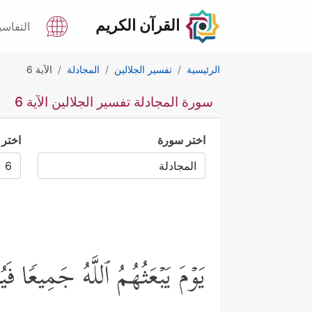
القرآن الكريم
التفاسي
الرئيسية
تفسير الجلالين
المجادلة
الآية 6
سورة المجادلة تفسير الجلالين الآية 6
اختر سورة
اختر 
یَوۡمَ یَبۡعَثُهُمُ ٱللَّهُ جَمِیعࣰا فَی