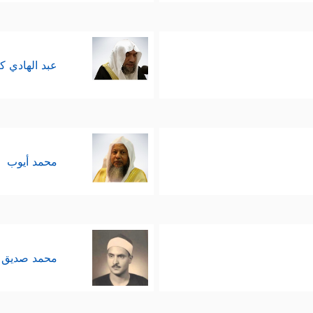
عبد الهادي ك
محمد أيوب
محمد صديق 