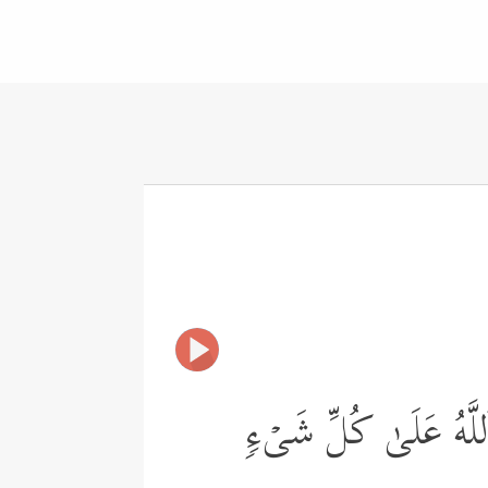
وَٱللَّهُ عَلَىٰ كُلِّ شَیۡءࣲ