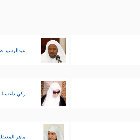
عبدالرشيد 
زكي داغستان
ماهر المعيقل