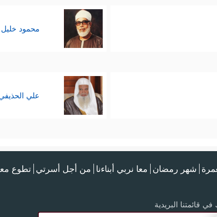
محمود خليل 
علي الحذيفي
عمرة
شهر رمضان
معا نربي أبناءنا
من أجل أسرتي
تطوع معن
في قائمتنا البريدية