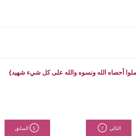
 عملوا أحصاه الله ونسوه والله على كل شيء شهيد}
التالي
السابق
5
7