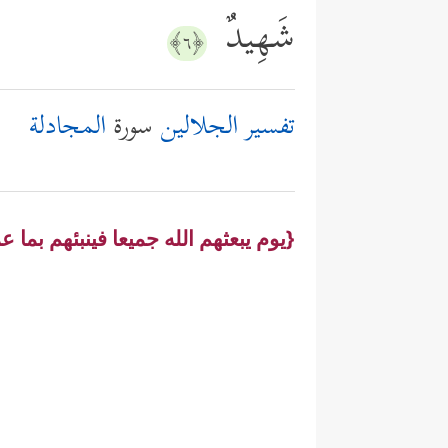
شَهِیدٌ
﴿٦﴾
تفسير الجلالين
سورة
المجادلة
{يوم يبعثهم الله جميعا فينبئهم بما