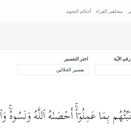
ر
مشاهير القراء
أحكام التجويد
رقم الآية
اختر التفسير
ُنَبِّئُهُم بِمَا عَمِلُوۤاْۚ أَحۡصَىٰهُ ٱللَّهُ وَنَسُوهُۚ 