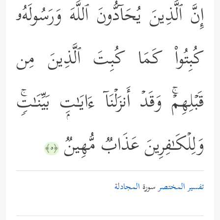
إِنَّ ٱلَّذِینَ یُحَاۤدُّونَ ٱللَّهَ وَرَسُولَهُۥ
كُبِتُواْ كَمَا كُبِتَ ٱلَّذِینَ مِن
قَبۡلِهِمۡۚ وَقَدۡ أَنزَلۡنَاۤ ءَایَـٰتِۭ بَیِّنَـٰتࣲۚ
وَلِلۡكَـٰفِرِینَ عَذَابࣱ مُّهِینࣱ
﴿٥﴾
تفسير المختصر
سورة
المجادلة