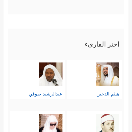
اختر القاريء
هيثم الدخين
عبدالرشيد صوفي