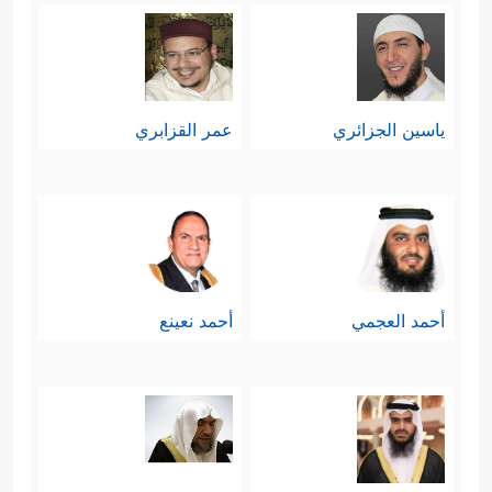
ياسين الجزائري
عمر القزابري
أحمد العجمي
أحمد نعينع