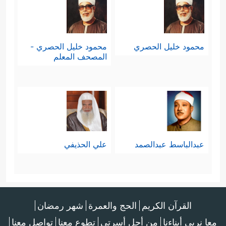
محمود خليل الحصري
محمود خليل الحصري -
المصحف المعلم
عبدالباسط عبدالصمد
علي الحذيفي
القرآن الكريم
الحج والعمرة
شهر رمضان
معا نربي أبناءنا
من أجل أسرتي
تطوع معنا
تواصل معنا