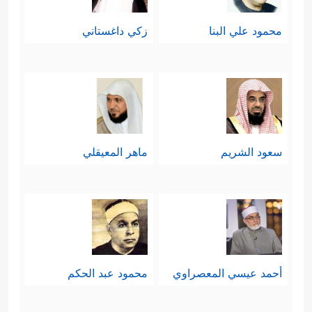
محمود علي البنا
زكي داغستاني
سعود الشريم
ماهر المعيقلي
أحمد عيسي المعصراوي
محمود عبد الحكم