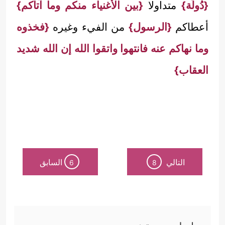
{دُولَة}
متداولا
{بين الأغنياء منكم وما آتاكم}
أعطاكم
{الرسول}
من الفيء وغيره
{فخذوه
وما نهاكم عنه فانتهوا واتقوا الله إن الله شديد
العقاب}
التالي
السابق
6
8