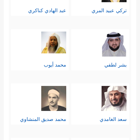
تركي عبيد المري
عبد الهادي كناكري
بشر لطفي
محمد أيوب
سعد الغامدي
محمد صديق المنشاوي