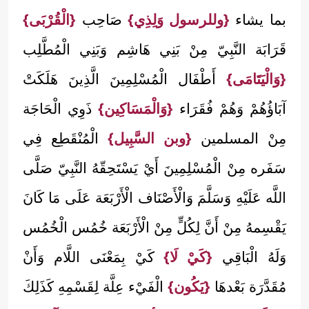
بما يشاء
{وللرسول وَلِذِي}
صَاحِب
{الْقُرْبَى}
قَرَابَة النَّبِيّ مِنْ بَنِي هَاشِم وَبَنِي الْمُطَّلِب
{وَالْيَتَامَى}
أَطْفَال الْمُسْلِمِينَ الَّذِينَ هَلَكَتْ
آبَاؤُهُمْ وَهُمْ فُقَرَاء
{وَالْمَسَاكِين}
ذَوِي الْحَاجَة
مِنْ المسلمين
{وبن السَّبِيل}
الْمُنْقَطِع فِي
سَفَره مِنْ الْمُسْلِمِينَ أَيْ يَسْتَحِقّهُ النَّبِيّ صَلَّى
اللَّه عَلَيْهِ وَسَلَّمَ وَالْأَصْنَاف الْأَرْبَعَة عَلَى مَا كَانَ
يَقْسِمهُ مِنْ أَنَّ لِكُلٍّ مِنْ الْأَرْبَعَة خُمُس الْخُمُس
وَلَهُ الْبَاقِي
{كَيْ لَا}
كَيْ بِمَعْنَى اللَّام وَأَنْ
مُقَدَّرَة بَعْدهَا
{يَكُون}
الْفَيْء عِلَّة لِقَسْمِهِ كَذَلِكَ