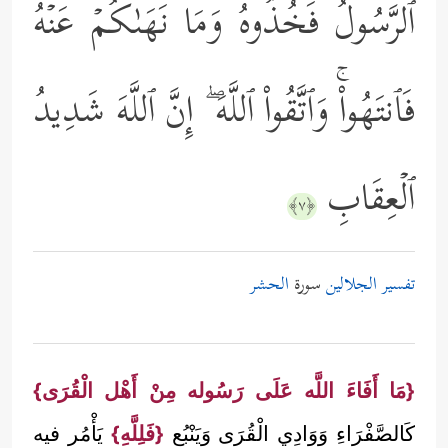
ٱلرَّسُولُ فَخُذُوهُ وَمَا نَهَىٰكُمۡ عَنۡهُ
فَٱنتَهُواْۚ وَٱتَّقُواْ ٱللَّهَ ۖ إِنَّ ٱللَّهَ شَدِیدُ
ٱلۡعِقَابِ
﴿٧﴾
تفسير الجلالين
سورة
الحشر
{مَا أَفَاءَ اللَّه عَلَى رَسُوله مِنْ أَهْل الْقُرَى}
كَالصَّفْرَاءِ وَوَادِي الْقُرَى وَيَنْبُع
{فَلِلَّهِ}
يَأْمُر فيه