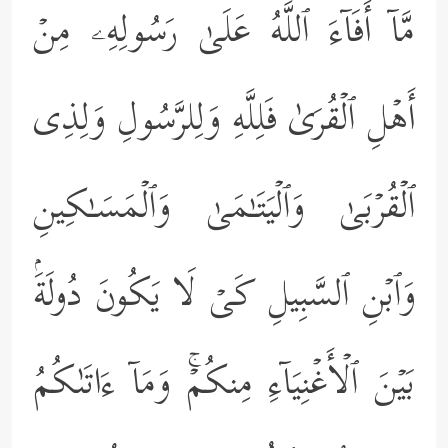
مَّاۤ أَفَاۤءَ ٱللَّهُ عَلَىٰ رَسُولِهِۦ مِنۡ
أَهۡلِ ٱلۡقُرَىٰ فَلِلَّهِ وَلِلرَّسُولِ وَلِذِی
ٱلۡقُرۡبَىٰ وَٱلۡیَتَـٰمَىٰ وَٱلۡمَسَـٰكِینِ
وَٱبۡنِ ٱلسَّبِیلِ كَیۡ لَا یَكُونَ دُولَةَۢ
بَیۡنَ ٱلۡأَغۡنِیَاۤءِ مِنكُمۡۚ وَمَاۤ ءَاتَىٰكُمُ