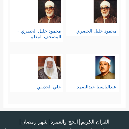
محمود خليل الحصري
محمود خليل الحصري -
المصحف المعلم
عبدالباسط عبدالصمد
علي الحذيفي
القرآن الكريم
الحج والعمرة
شهر رمضان