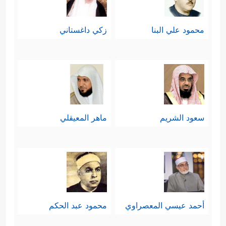
محمود علي البنا
زكي داغستاني
سعود الشريم
ماهر المعيقلي
أحمد عيسي المعصراوي
محمود عبد الحكم