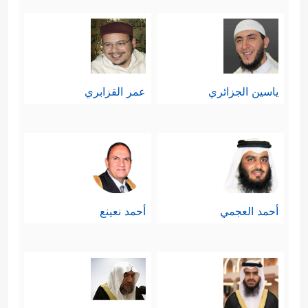
ياسين الجزائري
عمر القزابري
أحمد العجمي
أحمد نعينع