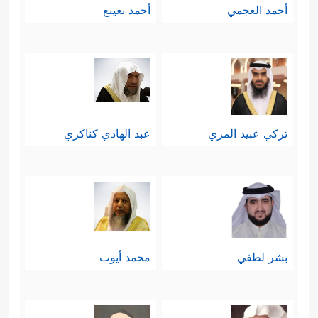
أحمد العجمي
أحمد نعينع
تركي عبيد المري
عبد الهادي كناكري
بشر لطفي
محمد أيوب