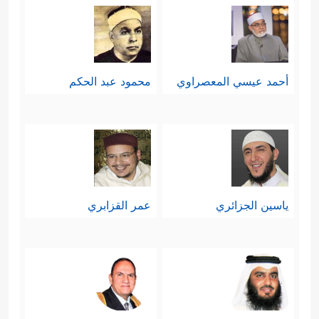
أحمد عيسي المعصراوي
محمود عبد الحكم
ياسين الجزائري
عمر القزابري