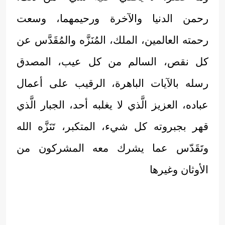
رحمن الدنيا والآخرة ورحيمهما، وسعت
رحمته العالمين، الملك، المُنَزَّه والمُقَدَّس عن
كل نقص، السالم من كل عيب، المصدق
رسله بالآيات الباهرة، الرقيب على أعمال
عباده، العزيز الَّذي لا يغلبه أحد، الجبار الَّذي
قهر بجبروته كل شيء، المتكبر، تَنَزَّه الله
وتَقَدّس عما يشرك معه المشركون من
الأوثان وغيرها