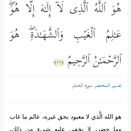
هُوَ ٱللَّهُ ٱلَّذِی لَاۤ إِلَـٰهَ إِلَّا هُوَۖ
عَـٰلِمُ ٱلۡغَیۡبِ وَٱلشَّهَـٰدَةِۖ هُوَ
ٱلرَّحۡمَـٰنُ ٱلرَّحِیمُ
﴿٢٢﴾
تفسير المختصر
سورة
الحشر
هو الله الَّذي لا معبود بحق غيره، عالم ما غاب
وما حضر، لا يخفي عليه شيء من ذلك،