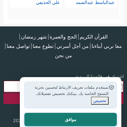
عبدالباسط عبدالصمد
علي الحذيفي
القرآن الكريم
الحج والعمرة
شهر رمضان
معا نربي أبناءنا
من أجل أسرتي
تطوع معنا
تواصل معنا
من نحن
اشترك في قائمتنا البريدية
نستخدم ملفات تعريف الارتباط لتحسين تجربة
التصفح الخاصة بك. يمكنك تخصيص تفضيلاتك.
تخصيص
موافق
جميع الحقوق محفوظة لموقع إسلام أون لاين © 2025