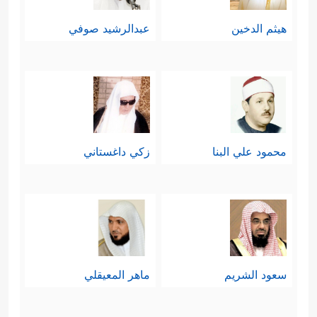
هيثم الدخين
عبدالرشيد صوفي
محمود علي البنا
زكي داغستاني
سعود الشريم
ماهر المعيقلي