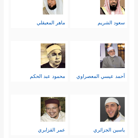
سعود الشريم
ماهر المعيقلي
أحمد عيسي المعصراوي
محمود عبد الحكم
ياسين الجزائري
عمر القزابري