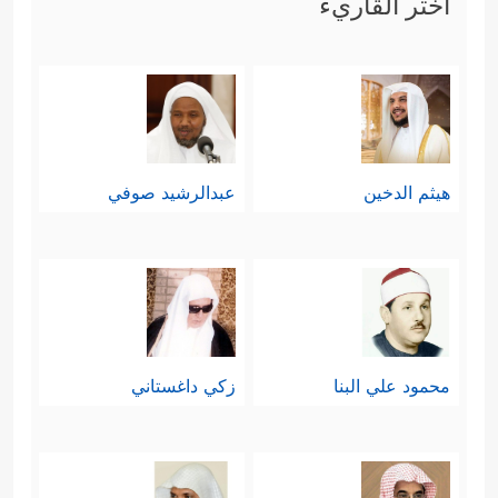
اختر القاريء
هيثم الدخين
عبدالرشيد صوفي
محمود علي البنا
زكي داغستاني