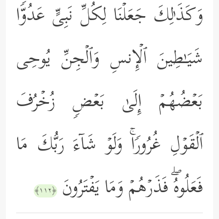
وَكَذَ ٰ⁠لِكَ جَعَلۡنَا لِكُلِّ نَبِیٍّ عَدُوࣰّا
شَیَـٰطِینَ ٱلۡإِنسِ وَٱلۡجِنِّ یُوحِی
بَعۡضُهُمۡ إِلَىٰ بَعۡضࣲ زُخۡرُفَ
ٱلۡقَوۡلِ غُرُورࣰاۚ وَلَوۡ شَاۤءَ رَبُّكَ مَا
فَعَلُوهُۖ فَذَرۡهُمۡ وَمَا یَفۡتَرُونَ
﴿١١٢﴾