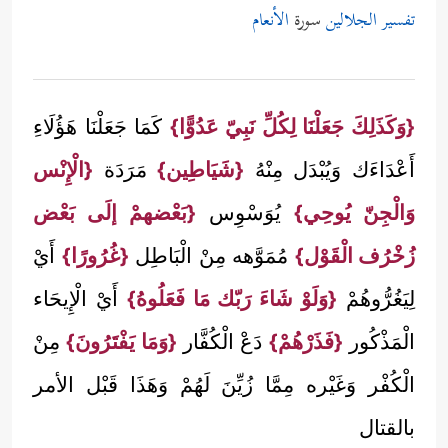
تفسير الجلالين
سورة
الأنعام
{وَكَذَلِكَ جَعَلْنَا لِكُلِّ نَبِيّ عَدُوًّا}
كَمَا جَعَلْنَا هَؤُلَاءِ
أَعْدَاءَك وَيُبْدَل مِنْهُ
{شَيَاطِين}
مَرَدَة
{الْإِنْس
وَالْجِنّ يُوحِي}
يُوَسْوِس
{بَعْضهمْ إلَى بَعْض
زُخْرُف الْقَوْل}
مُمَوَّهه مِنْ الْبَاطِل
{غُرُورًا}
أَيْ
لِيَغُرُّوهُمْ
{وَلَوْ شَاءَ رَبّك مَا فَعَلُوهُ}
أَيْ الْإِيحَاء
الْمَذْكُور
{فَذَرْهُمْ}
دَعْ الْكُفَّار
{وَمَا يَفْتَرُونَ}
مِنْ
الْكُفْر وَغَيْره مِمَّا زُيِّنَ لَهُمْ وَهَذَا قَبْل الأمر
بالقتال