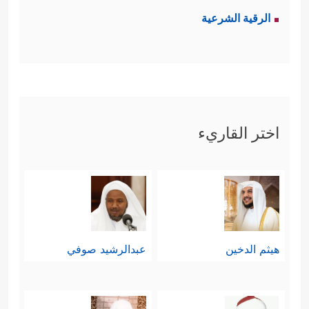
الرقية الشرعية
اختر القاريء
هيثم الدخين
عبدالرشيد صوفي