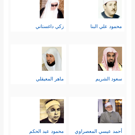
محمود علي البنا
زكي داغستاني
سعود الشريم
ماهر المعيقلي
أحمد عيسي المعصراوي
محمود عبد الحكم