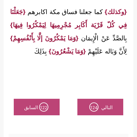
{وكذلك}
كما جعلنا فساق مكة اكابرهم
{جَعَلْنَا
فِي كُلّ قَرْيَة أَكَابِر مُجْرِمِيهَا لِيَمْكُرُوا فِيهَا}
بِالصَّدِّ عَنْ الْإِيمَان
{وَمَا يَمْكُرُونَ إلَّا بِأَنْفُسِهِمْ}
لِأَنَّ وَبَاله عَلَيْهِمْ
{وَمَا يَشْعُرُونَ}
بِذَلِكَ
التالي
السابق
122
124