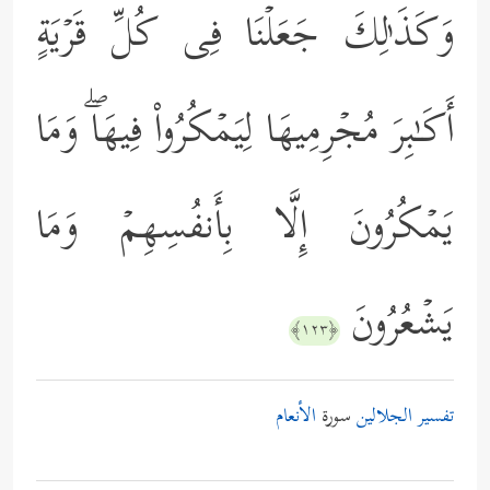
وَكَذَ ٰ⁠لِكَ جَعَلۡنَا فِی كُلِّ قَرۡیَةٍ
أَكَـٰبِرَ مُجۡرِمِیهَا لِیَمۡكُرُواْ فِیهَاۖ وَمَا
یَمۡكُرُونَ إِلَّا بِأَنفُسِهِمۡ وَمَا
یَشۡعُرُونَ
﴿١٢٣﴾
تفسير الجلالين
سورة
الأنعام