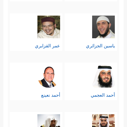
ياسين الجزائري
عمر القزابري
أحمد العجمي
أحمد نعينع