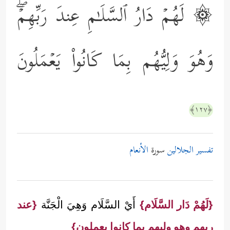
۞ لَهُمۡ دَارُ ٱلسَّلَـٰمِ عِندَ رَبِّهِمۡۖ
وَهُوَ وَلِیُّهُم بِمَا كَانُواْ یَعۡمَلُونَ
﴿١٢٧﴾
تفسير الجلالين
سورة
الأنعام
{لَهُمْ دَار السَّلَام}
أَيْ السَّلَام وَهِيَ الْجَنَّة
{عند
ربهم وهو وليهم بما كانوا يعملون}