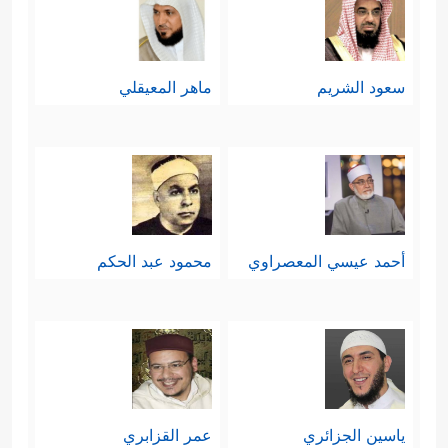
سعود الشريم
ماهر المعيقلي
أحمد عيسي المعصراوي
محمود عبد الحكم
ياسين الجزائري
عمر القزابري