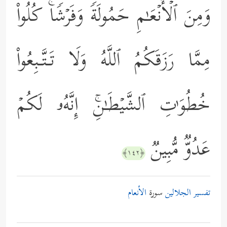
وَمِنَ ٱلۡأَنۡعَـٰمِ حَمُولَةࣰ وَفَرۡشࣰاۚ كُلُواْ
مِمَّا رَزَقَكُمُ ٱللَّهُ وَلَا تَـتَّـبِعُواْ
خُطُوَ ٰ⁠تِ ٱلشَّیۡطَـٰنِۚ إِنَّهُۥ لَكُمۡ
عَدُوࣱّ مُّبِینࣱ
﴿١٤٢﴾
تفسير الجلالين
سورة
الأنعام