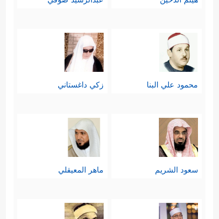
محمود علي البنا
زكي داغستاني
سعود الشريم
ماهر المعيقلي