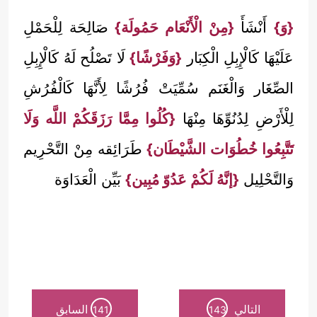
{وَ}
أَنْشَأَ
{مِنْ الْأَنْعَام حَمُولَة}
صَالِحَة لِلْحَمْلِ
عَلَيْهَا كَالْإِبِلِ الْكِبَار
{وَفَرْشًا}
لَا تَصْلُح لَهُ كَالْإِبِلِ
الصِّغَار وَالْغَنَم سُمِّيَتْ فُرُشًا لِأَنَّهَا كَالْفُرُشِ
لِلْأَرْضِ لِدُنُوِّهَا مِنْهَا
{كُلُوا مِمَّا رَزَقَكُمْ اللَّه وَلَا
تَتَّبِعُوا خُطُوَات الشَّيْطَان}
طَرَائِقه مِنْ التَّحْرِيم
وَالتَّحْلِيل
{إنَّهُ لَكُمْ عَدُوّ مُبِين}
بَيِّن الْعَدَاوَة
التالي
السابق
141
143