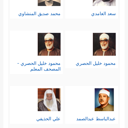
سعد الغامدي
محمد صديق المنشاوي
محمود خليل الحصري
محمود خليل الحصري -
المصحف المعلم
عبدالباسط عبدالصمد
علي الحذيفي