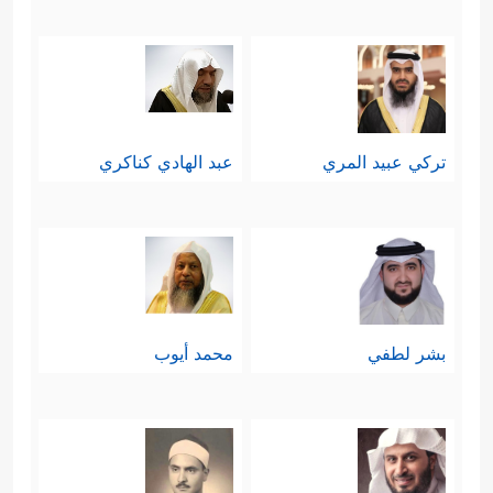
تركي عبيد المري
عبد الهادي كناكري
بشر لطفي
محمد أيوب