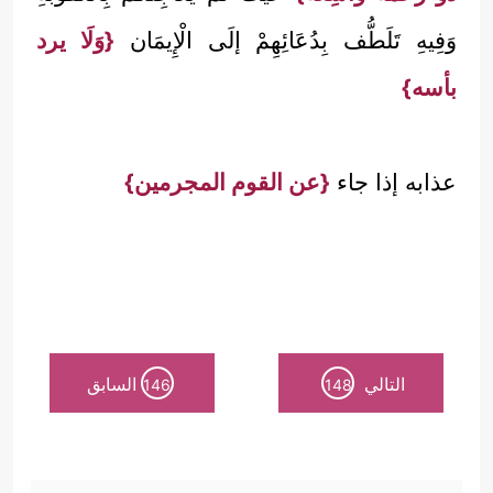
وَفِيهِ تَلَطُّف بِدُعَائِهِمْ إلَى الْإِيمَان
{وَلَا يرد
بأسه}
عذابه إذا جاء
{عن القوم المجرمين}
التالي
السابق
146
148