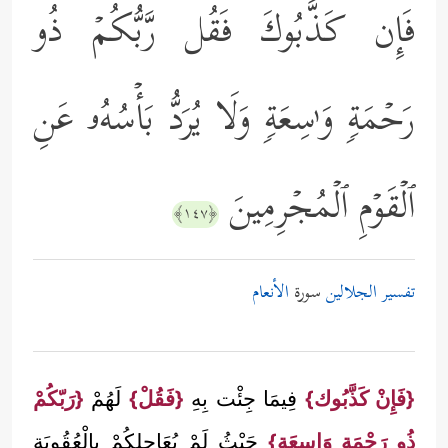
فَإِن كَذَّبُوكَ فَقُل رَّبُّكُمۡ ذُو
رَحۡمَةࣲ وَ ٰ⁠سِعَةࣲ وَلَا یُرَدُّ بَأۡسُهُۥ عَنِ
ٱلۡقَوۡمِ ٱلۡمُجۡرِمِینَ
﴿١٤٧﴾
تفسير الجلالين
سورة
الأنعام
{فَإِنْ كَذَّبُوك}
فِيمَا جِئْت بِهِ
{فَقُلْ}
لَهُمْ
{رَبّكُمْ
ذُو رَحْمَة وَاسِعَة}
حَيْثُ لَمْ يُعَاجِلكُمْ بِالْعُقُوبَةِ