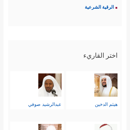
الرقية الشرعية
اختر القاريء
هيثم الدخين
عبدالرشيد صوفي