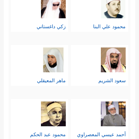
محمود علي البنا
زكي داغستاني
سعود الشريم
ماهر المعيقلي
أحمد عيسي المعصراوي
محمود عبد الحكم