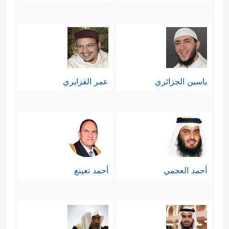
ياسين الجزائري
عمر القزابري
أحمد العجمي
أحمد نعينع