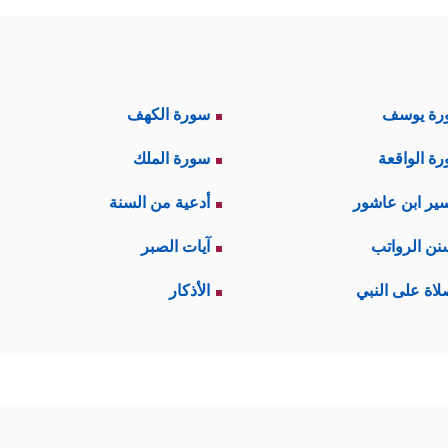
رة يوسف
سورة الكهف
ة الواقعة
سورة الملك
ير ابن عاشور
أدعية من السنة
نن الرواتب
آيات الصبر
لاة على النبي
الأذكار