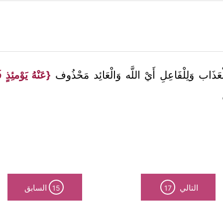
 الْعَذَاب وَلِلْفَاعِلِ أَيْ اللَّه وَالْعَائِد مَحْذُوف
{عَنْهُ يَوْمئِذٍ 
التالي
السابق
15
17