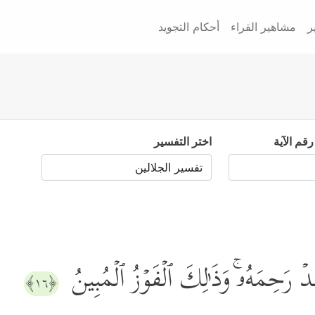
ر
مشاهير القراء
أحكام التجويد
رقم الآية
اختر التفسير
ۡ رَحِمَهُۥۚ وَذَ ٰ⁠لِكَ ٱلۡفَوۡزُ ٱلۡمُبِینُ
﴿١٦﴾