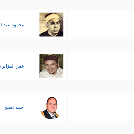
محمود عبد ا
عمر القزابري
أحمد نعينع