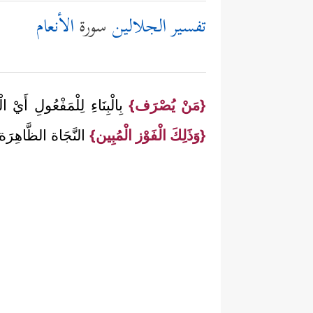
تفسير الجلالين
سورة
الأنعام
{مَنْ يُصْرَف}
بِالْبِنَاءِ لِلْمَفْعُولِ أَيْ
{وَذَلِكَ الْفَوْز الْمُبِين}
النَّجَاة الظَّاهِرَة