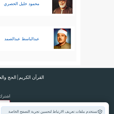
محمود خليل الحصري
عبدالباسط عبدالصمد
القرآن الكريم
الحج وال
اشترك 
نستخدم ملفات تعريف الارتباط لتحسين تجربة التصفح الخاصة