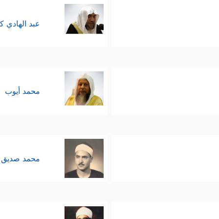
عبد الهادي ك
محمد أيوب
محمد صديق 