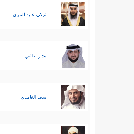
تركي عبيد المري
بشر لطفي
سعد الغامدي