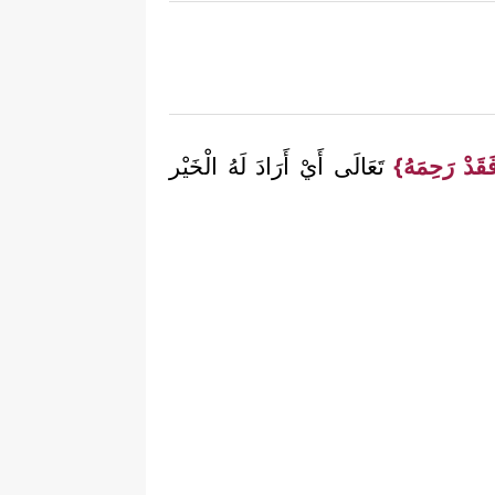
فَقَدْ رَحِمَهُ}
تَعَالَى أَيْ أَرَادَ لَهُ الْخَيْر