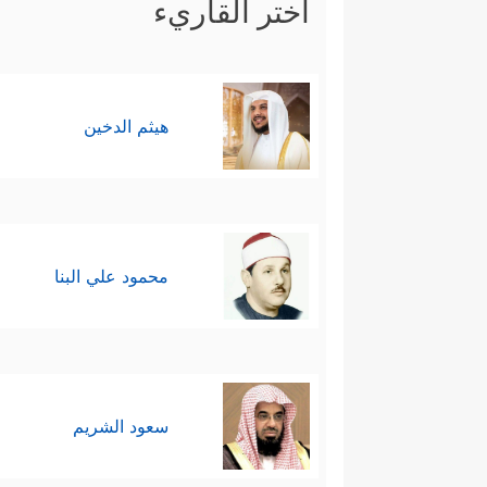
اختر القاريء
هيثم الدخين
محمود علي البنا
سعود الشريم