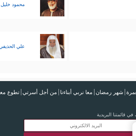
محمود خليل 
علي الحذيفي
عمرة
شهر رمضان
معا نربي أبناءنا
من أجل أسرتي
تطوع معن
في قائمتنا البريدية