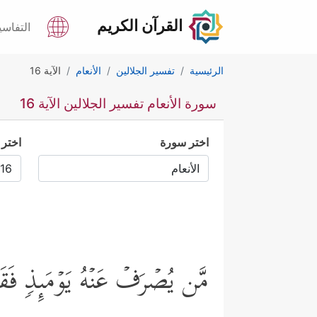
القرآن الكريم
التفاسي
الرئيسية
تفسير الجلالين
الأنعام
الآية 16
سورة الأنعام تفسير الجلالين الآية 16
اختر سورة
اختر 
مَّن یُصۡرَفۡ عَنۡهُ یَوۡمَىِٕذࣲ فَقَد