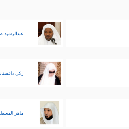
عبدالرشيد 
زكي داغستان
ماهر المعيقل