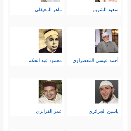
سعود الشريم
ماهر المعيقلي
أحمد عيسي المعصراوي
محمود عبد الحكم
ياسين الجزائري
عمر القزابري