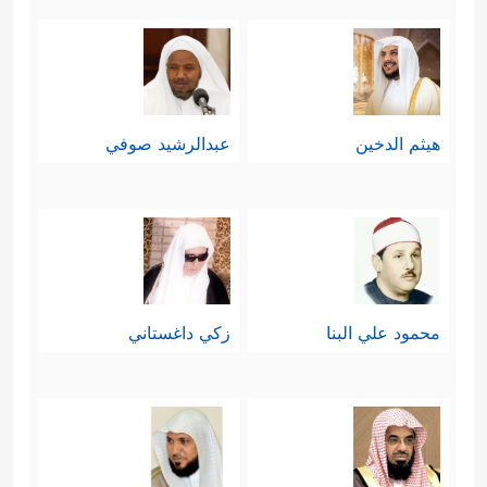
هيثم الدخين
عبدالرشيد صوفي
محمود علي البنا
زكي داغستاني