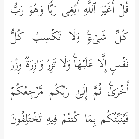
قُلۡ أَغَیۡرَ ٱللَّهِ أَبۡغِی رَبࣰّا وَهُوَ رَبُّ
كُلِّ شَیۡءࣲۚ وَلَا تَكۡسِبُ كُلُّ
نَفۡسٍ إِلَّا عَلَیۡهَاۚ وَلَا تَزِرُ وَازِرَةࣱ وِزۡرَ
أُخۡرَىٰۚ ثُمَّ إِلَىٰ رَبِّكُم مَّرۡجِعُكُمۡ
فَیُنَبِّئُكُم بِمَا كُنتُمۡ فِیهِ تَخۡتَلِفُونَ