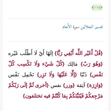
﴿١٦٤﴾
تفسير الجلالين
سورة
الأنعام
{قُلْ أَغَيْر اللَّه أَبْغِي رَبًّا}
إلَهًا أَيْ لَا أَطْلُب غَيْره
{وَهُوَ رَبّ}
مَالِك
{كُلّ شَيْء وَلَا تَكْسِب كُلّ
نَفْس}
ذَنْبًا
{إلَّا عَلَيْهَا وَلَا تَزِر}
تَحْمِل نَفْس
{وَازِرَة}
آثِمَة
{وزر}
نفس
{أخرى ثُمَّ إلَى رَبّكُمْ
مَرْجِعكُمْ فَيُنَبِّئكُمْ بِمَا كُنْتُمْ فيه تختلفون}