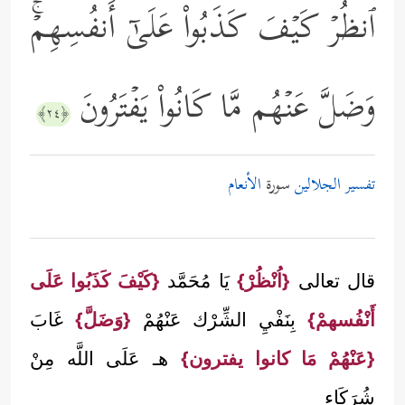
ٱنظُرۡ كَیۡفَ كَذَبُواْ عَلَىٰۤ أَنفُسِهِمۡۚ
وَضَلَّ عَنۡهُم مَّا كَانُواْ یَفۡتَرُونَ
﴿٢٤﴾
تفسير الجلالين
سورة
الأنعام
قال تعالى
{اُنْظُرْ}
يَا مُحَمَّد
{كَيْفَ كَذَبُوا عَلَى
أَنْفُسهمْ}
بِنَفْيِ الشِّرْك عَنْهُمْ
{وَضَلَّ}
غَابَ
{عَنْهُمْ مَا كانوا يفترون}
هـ عَلَى اللَّه مِنْ
شُرَكَاء