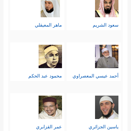
سعود الشريم
ماهر المعيقلي
أحمد عيسي المعصراوي
محمود عبد الحكم
ياسين الجزائري
عمر القزابري