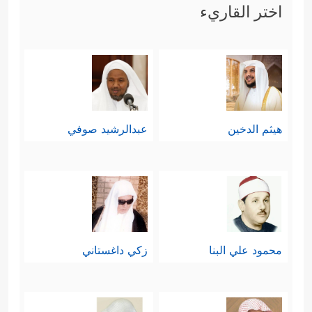
اختر القاريء
هيثم الدخين
عبدالرشيد صوفي
محمود علي البنا
زكي داغستاني