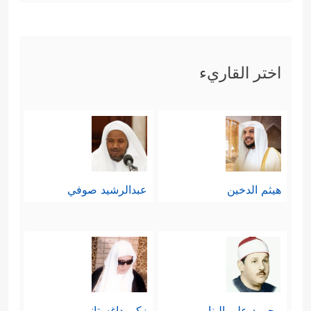
اختر القاريء
هيثم الدخين
عبدالرشيد صوفي
محمود علي البنا
زكي داغستاني