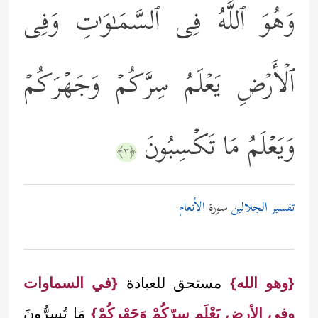
وَهُوَ ٱللَّهُ فِی ٱلسَّمَـٰوَ ٰ⁠تِ وَفِی
ٱلۡأَرۡضِ یَعۡلَمُ سِرَّكُمۡ وَجَهۡرَكُمۡ
وَیَعۡلَمُ مَا تَكۡسِبُونَ
﴿٣﴾
تفسير الجلالين
سورة
الأنعام
{وهو الله}
مستحق للعبادة
{في السماوات
وفي الأرض يَعْلَم سِرّكُمْ وَجَهْركُمْ}
مَا تُسِرُّونَ