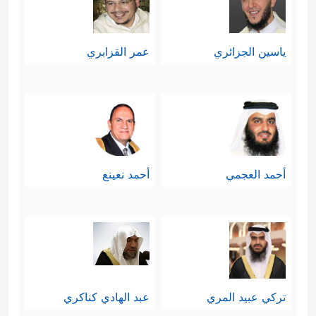
ياسين الجزائري
عمر القزابري
أحمد العجمي
أحمد نعينع
تركي عبيد المري
عبد الهادي كناكري