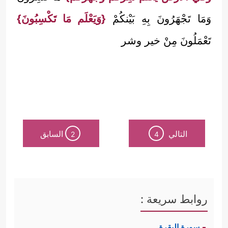
وَمَا تَجْهَرُونَ بِهِ بَيْنكُمْ
{وَيَعْلَم مَا تَكْسِبُونَ}
تَعْمَلُونَ مِنْ خير وشر
التالي
السابق
2
4
روابط سريعة :
سورة البقرة