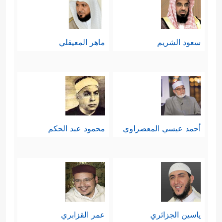
سعود الشريم
ماهر المعيقلي
أحمد عيسي المعصراوي
محمود عبد الحكم
ياسين الجزائري
عمر القزابري