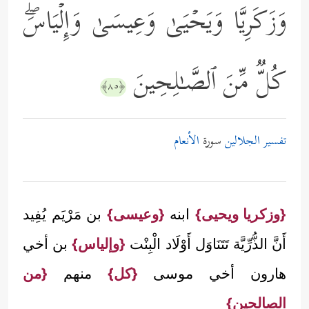
وَزَكَرِیَّا وَیَحۡیَىٰ وَعِیسَىٰ وَإِلۡیَاسَۖ
كُلࣱّ مِّنَ ٱلصَّـٰلِحِینَ
﴿٨٥﴾
تفسير الجلالين
سورة
الأنعام
{وزكريا ويحيى}
ابنه
{وعيسى}
بن مَرْيَم يُفِيد
أَنَّ الذُّرِّيَّة تَتَنَاوَل أَوْلَاد الْبِنْت
{وإلياس}
بن أخي
هارون أخي موسى
{كل}
منهم
{من
الصالحين}