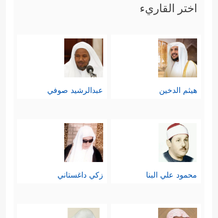
اختر القاريء
هيثم الدخين
عبدالرشيد صوفي
محمود علي البنا
زكي داغستاني