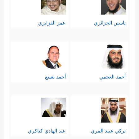
ياسين الجزائري
عمر القزابري
أحمد العجمي
أحمد نعينع
تركي عبيد المري
عبد الهادي كناكري