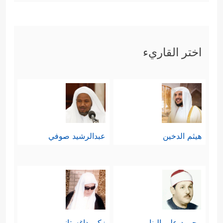
اختر القاريء
هيثم الدخين
عبدالرشيد صوفي
محمود علي البنا
زكي داغستاني