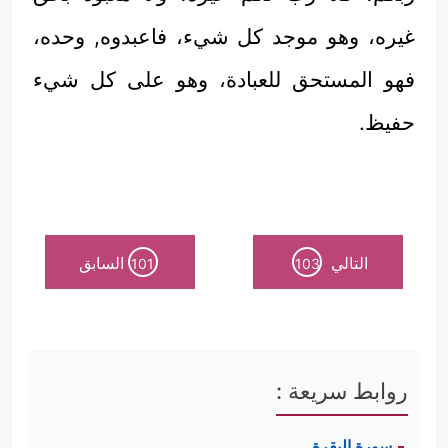
غيره، وهو موجد كل شيء، فاعبدوه, وحده،
فهو المستحق للعبادة، وهو على كل شيء
حفيظ.
التالي
السابق
101
103
روابط سريعة :
سورة البقرة