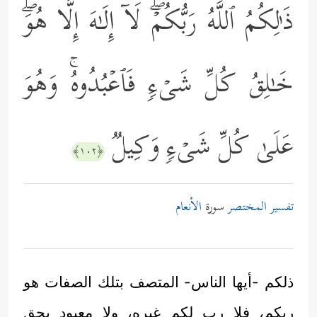
ذَ ٰ⁠لِكُمُ ٱللَّهُ رَبُّكُمۡۖ لَاۤ إِلَـٰهَ إِلَّا هُوَۖ
خَـٰلِقُ كُلِّ شَیۡءࣲ فَٱعۡبُدُوهُۚ وَهُوَ
عَلَىٰ كُلِّ شَیۡءࣲ وَكِیلࣱ
﴿١٠٢﴾
تفسير المختصر
سورة
الأنعام
ذلكم -أيها الناس- المتصف بتلك الصفات هو
ربكم، فلا رب لكم غيره، ولا معبود بحق