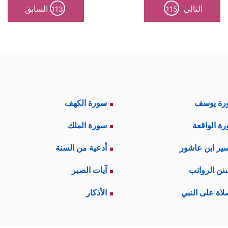
التالي
السابق
113
115
رة يوسف
سورة الكهف
ة الواقعة
سورة الملك
ير ابن عاشور
أدعية من السنة
نن الرواتب
آيات الصبر
لاة على النبي
الأذكار