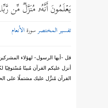
یَعۡلَمُونَ أَنَّهُۥ مُنَزَّلࣱ مِّن رَّ
تفسير المختصر
سورة
الأنعام
قل -أيها الرسول- لهؤلاء المشركين ا
أنزل عليكم القرآن مُبينًا مُسْتوفِي
القرآن مُنزَّل عليك مشتملًا على ال