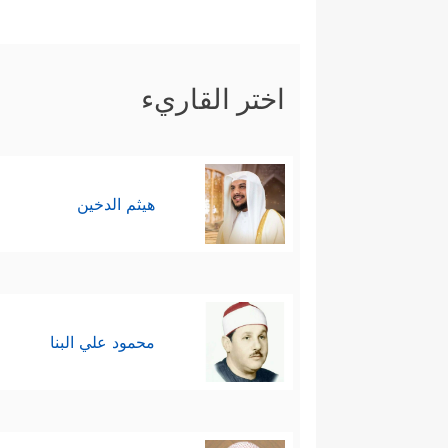
اختر القاريء
هيثم الدخين
محمود علي البنا