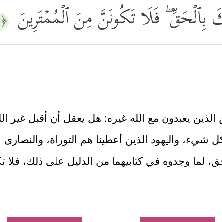
بِّكَ بِٱلۡحَقِّ ۖ فَلَا تَكُونَنَّ مِنَ ٱلۡمُمۡتَرِینَ
﴿١١٤﴾
لذين يعبدون مع الله غيره: هل يعقل أن أقبل غير الله
ًا لكل شيء، واليهود الذين أعطينا هم التوراة، والنصارى
حق، لما وجدوه في كتابيهما من الدليل على ذلك، فلا تكو