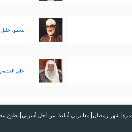
محمود خليل 
علي الحذيفي
عمرة
شهر رمضان
معا نربي أبناءنا
من أجل أسرتي
تطوع معن