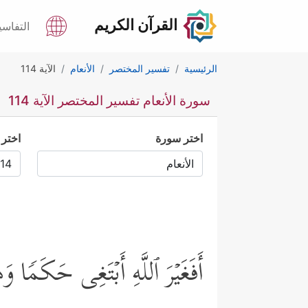
القرآن الكريم
التفاسي
الرئيسية
تفسير المختصر
الأنعام
الآية 114
سورة الأنعام تفسير المختصر الآية 114
اختر سورة
اختر 
أَفَغَیۡرَ ٱللَّهِ أَبۡتَغِی حَكَمࣰا وَه