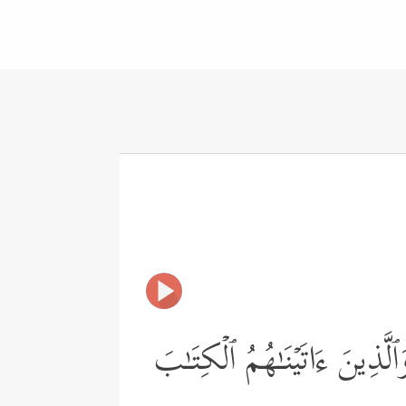
لَّذِینَ ءَاتَیۡنَـٰهُمُ ٱلۡكِتَـٰبَ