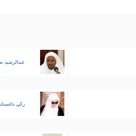
عبدالرشيد 
زكي داغستان