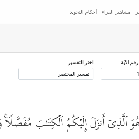
ر
مشاهير القراء
أحكام التجويد
رقم الآية
اختر التفسير
ُوَ ٱلَّذِیۤ أَنزَلَ إِلَیۡكُمُ ٱلۡكِتَـٰبَ مُفَصَّلࣰاۚ وَٱ