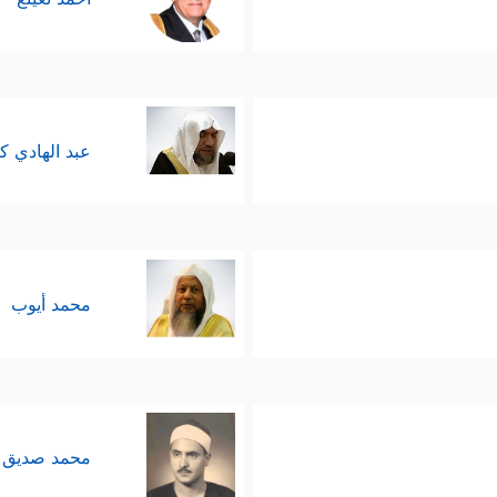
عبد الهادي ك
محمد أيوب
محمد صديق 