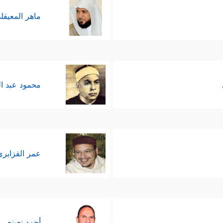
ماهر المعيقل
محمود عبد ا
عمر القزابري
أحمد نعينع