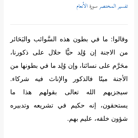
تفسير المختصر
سورة
الأنعام
وقالوا: ما في بطون هذه السَّوائب والبَحَائر
من الاجنة إن وُلِد حيًّا حلال على ذكورنا،
محَرَّم على نسائنا، وإن وُلِد ما في بطونها من
الأجنة ميتًا فالذكور والإناث فيه شركاء.
سيجزيهم الله تعالى بقولهم هذا ما
يستحقون، إنه حكيم في تشريعه وتدبيره
شؤون خلقه، عليم بهم.