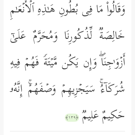
وَقَالُواْ مَا فِی بُطُونِ هَـٰذِهِ ٱلۡأَنۡعَـٰمِ
خَالِصَةࣱ لِّذُكُورِنَا وَمُحَرَّمٌ عَلَىٰۤ
أَزۡوَ ٰ⁠جِنَاۖ وَإِن یَكُن مَّیۡتَةࣰ فَهُمۡ فِیهِ
شُرَكَاۤءُۚ سَیَجۡزِیهِمۡ وَصۡفَهُمۡۚ إِنَّهُۥ
حَكِیمٌ عَلِیمࣱ
﴿١٣٩﴾