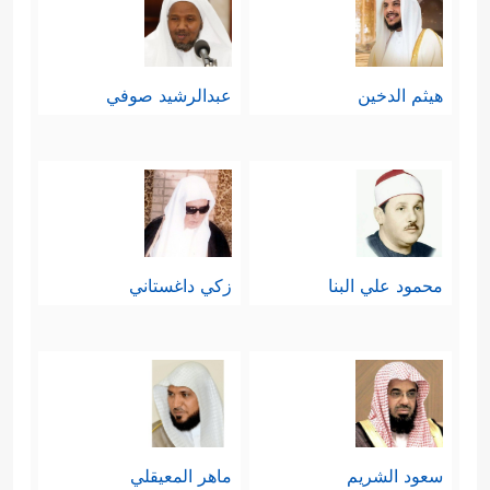
هيثم الدخين
عبدالرشيد صوفي
محمود علي البنا
زكي داغستاني
سعود الشريم
ماهر المعيقلي