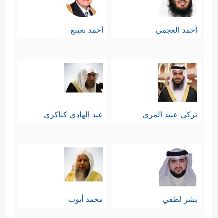
أحمد العجمي
أحمد نعينع
تركي عبيد المري
عبد الهادي كناكري
بشر لطفي
محمد أيوب