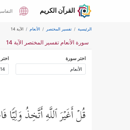
القرآن الكريم
التفاسي
الرئيسية
تفسير المختصر
الأنعام
الآية 14
سورة الأنعام تفسير المختصر الآية 14
اختر سورة
اختر 
قُلۡ أَغَیۡرَ ٱللَّهِ أَتَّخِذُ وَلِیࣰّا