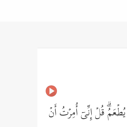
یُطۡعَمُۗ قُلۡ إِنِّیۤ أُمِرۡتُ أَنۡ