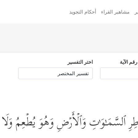
ر
مشاهير القراء
أحكام التجويد
رقم الآية
اختر التفسير
 فَاطِرِ ٱلسَّمَـٰوَ ٰ⁠تِ وَٱلۡأَرۡضِ وَهُوَ یُطۡعِمُ وَلَا 