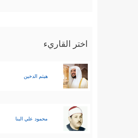
اختر القاريء
هيثم الدخين
محمود علي البنا