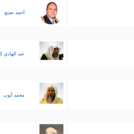
أحمد نعينع
عبد الهادي ك
محمد أيوب