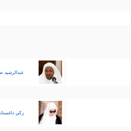
عبدالرشيد 
زكي داغستان