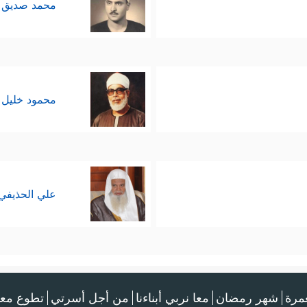
محمد صديق 
محمود خليل 
علي الحذيفي
عمرة
شهر رمضان
معا نربي أبناءنا
من أجل أسرتي
تطوع معن