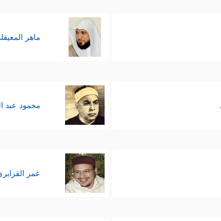
ماهر المعيقل
محمود عبد ا
عمر القزابري