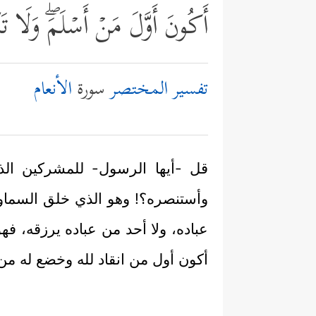
أَكُونَ أَوَّلَ مَنۡ أَسۡلَمَۖ وَلَا 
تفسير المختصر
سورة
الأنعام
قل -أيها الرسول- للمشركين الذين 
وأستنصره؟! وهو الذي خلق السماوا
عباده، ولا أحد من عباده يرزقه، فه
أكون أول من انقاد لله وخضع له من