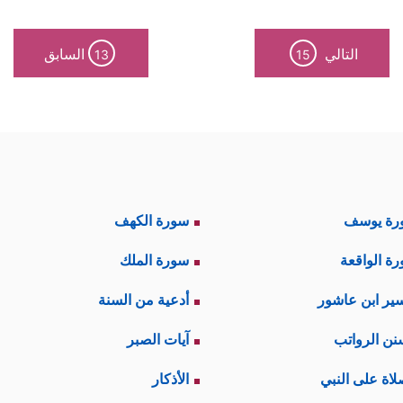
التالي
السابق
13
15
رة يوسف
سورة الكهف
ة الواقعة
سورة الملك
ير ابن عاشور
أدعية من السنة
نن الرواتب
آيات الصبر
لاة على النبي
الأذكار