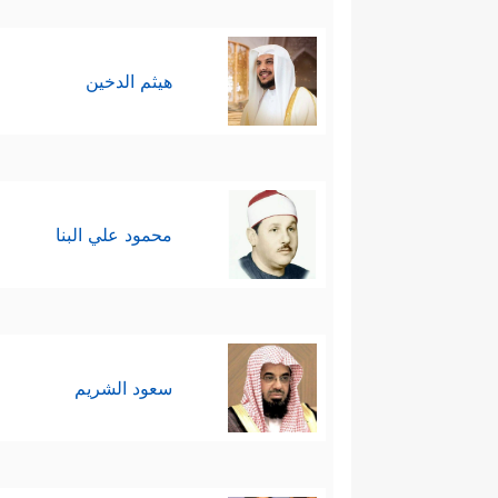
هيثم الدخين
محمود علي البنا
سعود الشريم