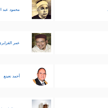
محمود عبد ا
عمر القزابري
أحمد نعينع