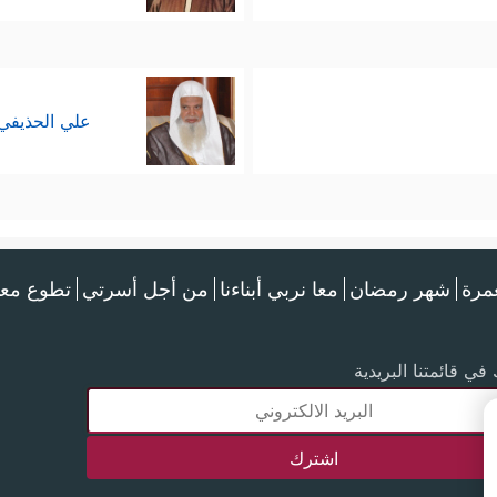
علي الحذيفي
عمرة
شهر رمضان
معا نربي أبناءنا
من أجل أسرتي
تطوع معن
في قائمتنا البريدية