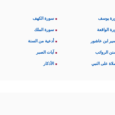
رة يوسف
سورة الكهف
ة الواقعة
سورة الملك
ير ابن عاشور
أدعية من السنة
نن الرواتب
آيات الصبر
لاة على النبي
الأذكار