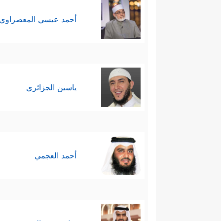
أحمد عيسي المعصراوي
ياسين الجزائري
أحمد العجمي