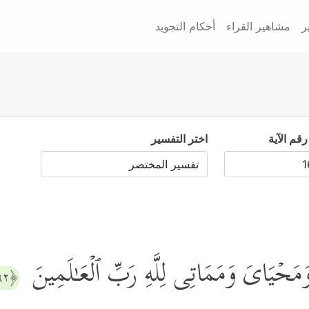
ر
مشاهير القراء
أحكام التجويد
رقم الآية
اختر التفسير
حۡیَایَ وَمَمَاتِی لِلَّهِ رَبِّ ٱلۡعَـٰلَمِینَ
﴿١٦٢﴾