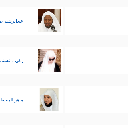
عبدالرشيد 
زكي داغستان
ماهر المعيقل