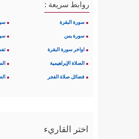
روابط سريعة :
سورة البقرة
سو
سورة يس
سور
اواخر سورة البقرة
تفس
الصلاة الإبراهيمية
الس
فضائل صلاة الفجر
الص
اختر القاريء