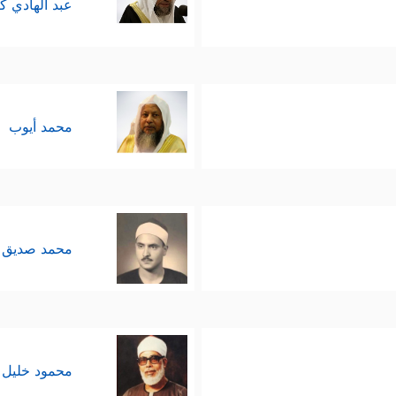
عبد الهادي ك
محمد أيوب
محمد صديق 
محمود خليل 