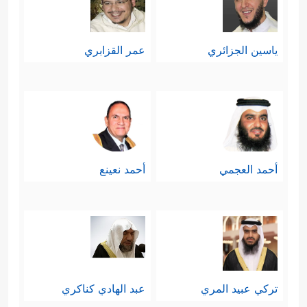
ياسين الجزائري
عمر القزابري
أحمد العجمي
أحمد نعينع
تركي عبيد المري
عبد الهادي كناكري