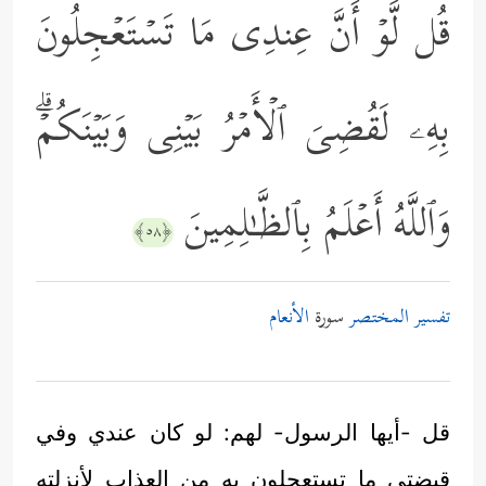
قُل لَّوۡ أَنَّ عِندِی مَا تَسۡتَعۡجِلُونَ
بِهِۦ لَقُضِیَ ٱلۡأَمۡرُ بَیۡنِی وَبَیۡنَكُمۡۗ
وَٱللَّهُ أَعۡلَمُ بِٱلظَّـٰلِمِینَ
﴿٥٨﴾
تفسير المختصر
سورة
الأنعام
قل -أيها الرسول- لهم: لو كان عندي وفي
قبضتي ما تستعجلون به من العذاب لأنزلته