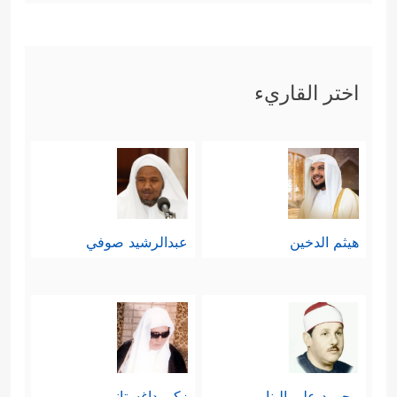
اختر القاريء
هيثم الدخين
عبدالرشيد صوفي
محمود علي البنا
زكي داغستاني