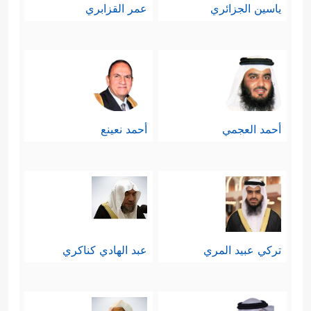
ياسين الجزائري
عمر القزابري
أحمد العجمي
أحمد نعينع
تركي عبيد المري
عبد الهادي كناكري