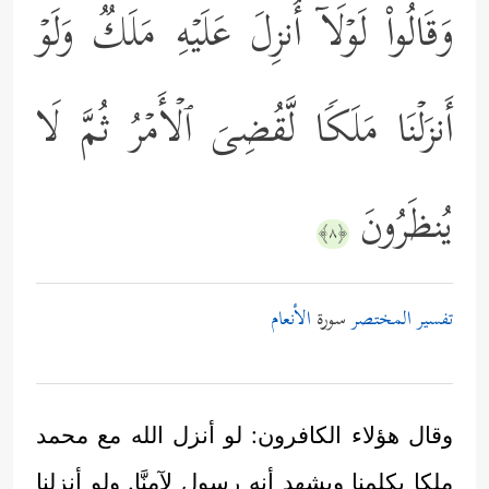
وَقَالُواْ لَوۡلَاۤ أُنزِلَ عَلَیۡهِ مَلَكࣱۖ وَلَوۡ
أَنزَلۡنَا مَلَكࣰا لَّقُضِیَ ٱلۡأَمۡرُ ثُمَّ لَا
یُنظَرُونَ
﴿٨﴾
تفسير المختصر
سورة
الأنعام
وقال هؤلاء الكافرون: لو أنزل الله مع محمد
ملكا يكلمنا ويشهد أنه رسول لآمنَّا. ولو أنزلنا