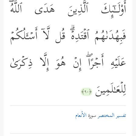
أُوْلَــٰۤىِٕكَ ٱلَّذِینَ هَدَى ٱللَّهُۖ
فَبِهُدَىٰهُمُ ٱقۡتَدِهۡۗ قُل لَّاۤ أَسۡـَٔلُكُمۡ
عَلَیۡهِ أَجۡرًاۖ إِنۡ هُوَ إِلَّا ذِكۡرَىٰ
لِلۡعَـٰلَمِینَ
﴿٩٠﴾
تفسير المختصر
سورة
الأنعام