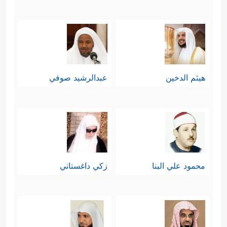
هيثم الدخين
عبدالرشيد صوفي
محمود علي البنا
زكي داغستاني