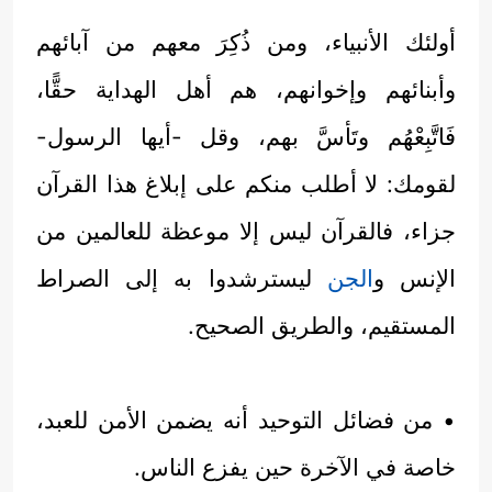
أولئك الأنبياء، ومن ذُكِرَ معهم من آبائهم
وأبنائهم وإخوانهم، هم أهل الهداية حقًّا،
فَاتَّبِعْهُم وتَأسَّ بهم، وقل -أيها الرسول-
لقومك: لا أطلب منكم على إبلاغ هذا القرآن
جزاء، فالقرآن ليس إلا موعظة للعالمين من
الإنس و
الجن
ليسترشدوا به إلى الصراط
المستقيم، والطريق الصحيح.
• من فضائل التوحيد أنه يضمن الأمن للعبد،
خاصة في الآخرة حين يفزع الناس.