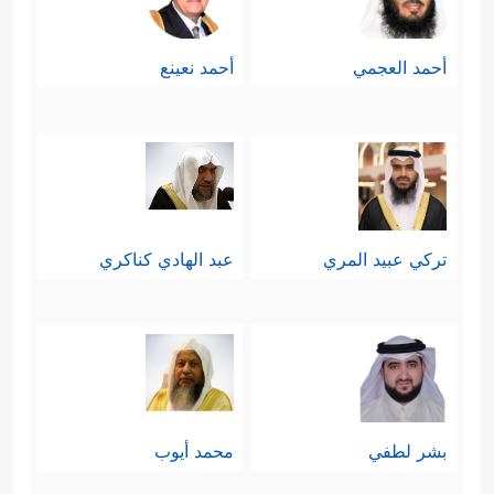
أحمد العجمي
أحمد نعينع
تركي عبيد المري
عبد الهادي كناكري
بشر لطفي
محمد أيوب