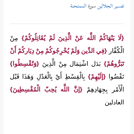
تفسير الجلالين
سورة
الممتحنة
{لَا يَنْهَاكُمْ اللَّه عَنْ الَّذِينَ لَمْ يُقَاتِلُوكُمْ}
مِنْ
الْكُفَّار
{فِي الدِّين وَلَمْ يُخْرِجُوكُمْ مِنْ دِيَاركُمْ أَنْ
تَبَرُّوهُمْ}
بَدَل اشْتِمَال مِنْ الَّذِينَ
{وَتُقْسِطُوا}
تَقْضُوا
{إلَيْهِمْ}
بِالْقِسْطِ أَيْ بِالْعَدْلِ وَهَذَا قَبْل
الْأَمْر بِجِهَادِهِمْ
{إنَّ اللَّه يُحِبّ الْمُقْسِطِينَ}
العادلين