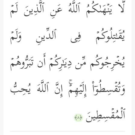
لَّا یَنۡهَىٰكُمُ ٱللَّهُ عَنِ ٱلَّذِینَ لَمۡ
یُقَـٰتِلُوكُمۡ فِی ٱلدِّینِ وَلَمۡ
یُخۡرِجُوكُم مِّن دِیَـٰرِكُمۡ أَن تَبَرُّوهُمۡ
وَتُقۡسِطُوۤاْ إِلَیۡهِمۡۚ إِنَّ ٱللَّهَ یُحِبُّ
ٱلۡمُقۡسِطِینَ
﴿٨﴾