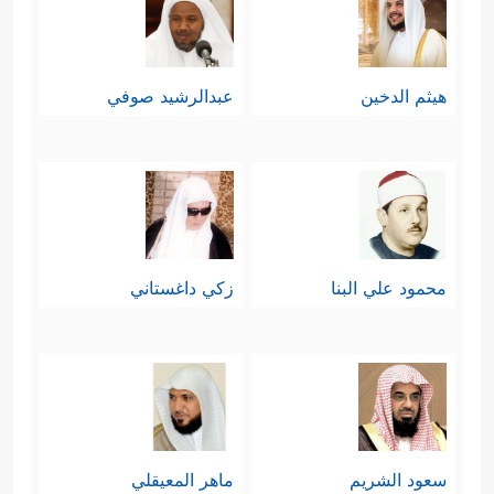
هيثم الدخين
عبدالرشيد صوفي
محمود علي البنا
زكي داغستاني
سعود الشريم
ماهر المعيقلي