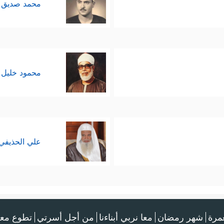
محمد صديق 
محمود خليل 
علي الحذيفي
عمرة
شهر رمضان
معا نربي أبناءنا
من أجل أسرتي
تطوع معن