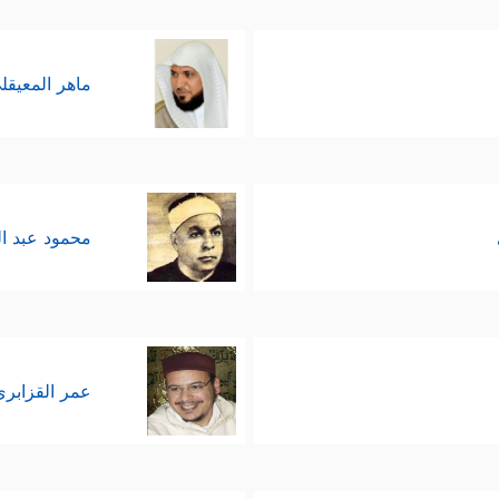
ماهر المعيقل
محمود عبد ا
عمر القزابري