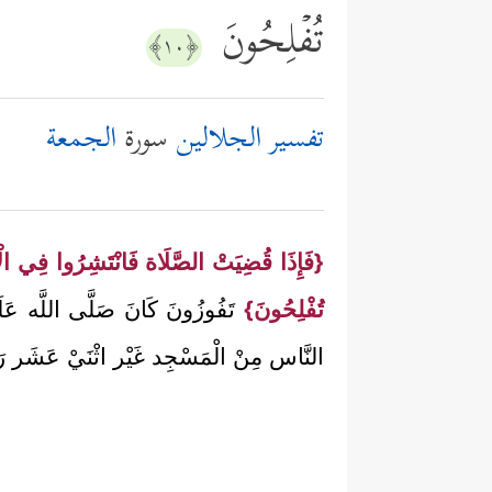
تُفۡلِحُونَ
﴿١٠﴾
تفسير الجلالين
سورة
الجمعة
{فَإِذَا قُضِيَتْ الصَّلَاة فَانْتَشِرُوا فِي ا
تُفْلِحُونَ}
تَفُوزُونَ كَانَ صَلَّى اللَّه عَلَ
النَّاس مِنْ الْمَسْجِد غَيْر اثْنَيْ عَشَر رَجُ