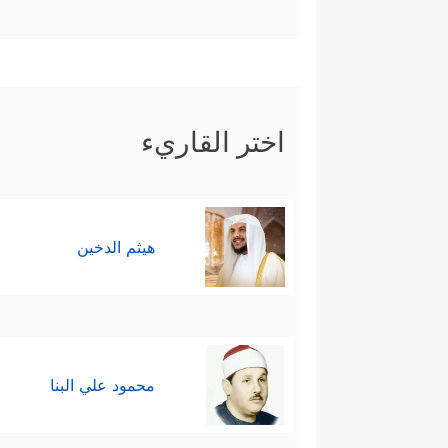
اختر القاريء
هيثم الدخين
محمود علي البنا