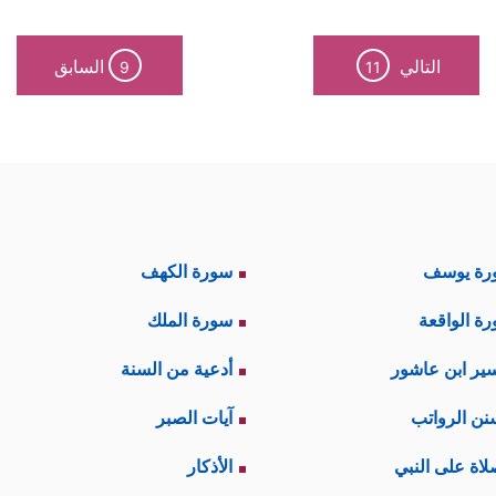
التالي
السابق
9
11
رة يوسف
سورة الكهف
ة الواقعة
سورة الملك
ير ابن عاشور
أدعية من السنة
نن الرواتب
آيات الصبر
لاة على النبي
الأذكار