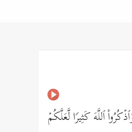
ُرُواْ ٱللَّهَ كَثِیرࣰا لَّعَلَّكُمۡ