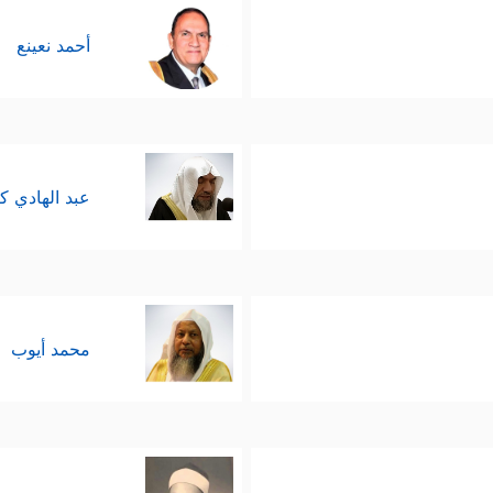
أحمد نعينع
عبد الهادي ك
محمد أيوب