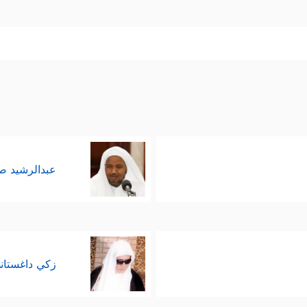
عبدالرشيد 
زكي داغستان