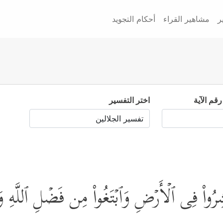
ر
مشاهير القراء
أحكام التجويد
رقم الآية
اختر التفسير
ُواْ فِی ٱلۡأَرۡضِ وَٱبۡتَغُواْ مِن فَضۡلِ ٱللَّهِ وَٱذۡك