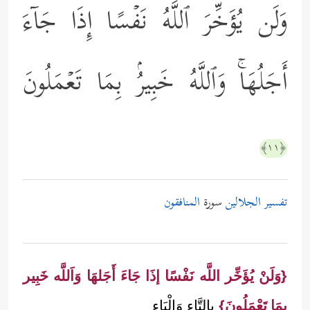
وَلَن یُؤَخِّرَ ٱللَّهُ نَفۡسًا إِذَا جَاۤءَ
أَجَلُهَاۚ وَٱللَّهُ خَبِیرُۢ بِمَا تَعۡمَلُونَ
﴿١١﴾
تفسير الجلالين
سورة
المنافقون
{وَلَنْ يُؤَخِّر اللَّه نَفْسًا إذَا جَاءَ أَجَلهَا وَاَللَّه خَبِير
بِمَا تَعْمَلُونَ}
بِالتَّاءِ وَالْيَاء