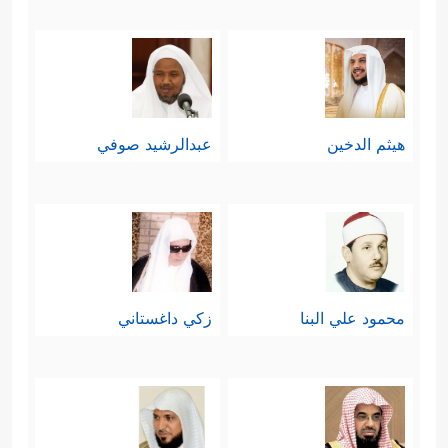
هيثم الدخين
عبدالرشيد صوفي
محمود علي البنا
زكي داغستاني