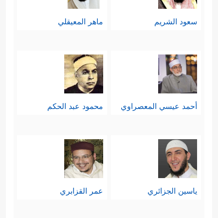
سعود الشريم
ماهر المعيقلي
أحمد عيسي المعصراوي
محمود عبد الحكم
ياسين الجزائري
عمر القزابري