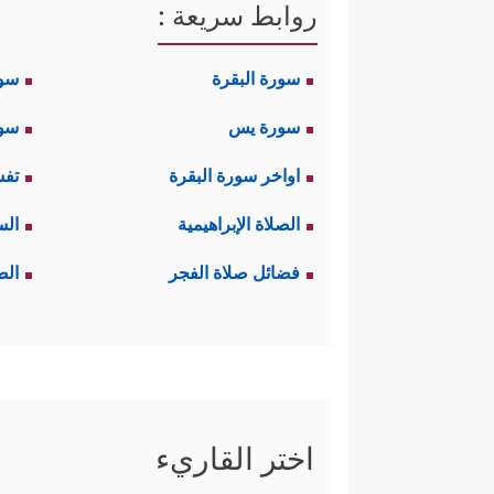
روابط سريعة :
سورة البقرة
سو
سورة يس
سور
اواخر سورة البقرة
تفس
الصلاة الإبراهيمية
الس
فضائل صلاة الفجر
الص
اختر القاريء