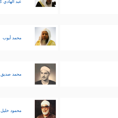
عبد الهادي ك
محمد أيوب
محمد صديق 
محمود خليل 