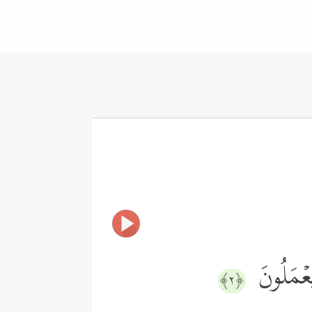
یَعۡمَلُونَ
﴿٢﴾