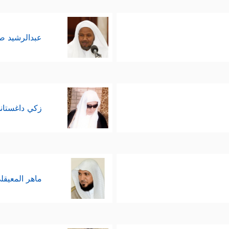
عبدالرشيد 
زكي داغستان
ماهر المعيقل