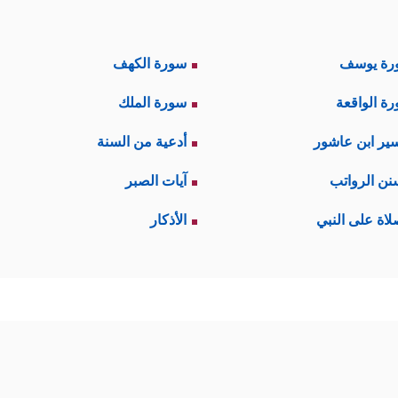
رة يوسف
سورة الكهف
ة الواقعة
سورة الملك
ير ابن عاشور
أدعية من السنة
نن الرواتب
آيات الصبر
لاة على النبي
الأذكار