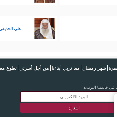
علي الحذيفي
عمرة
شهر رمضان
معا نربي أبناءنا
من أجل أسرتي
تطوع معن
في قائمتنا البريدية