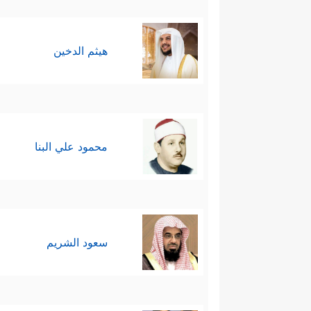
هيثم الدخين
محمود علي البنا
سعود الشريم