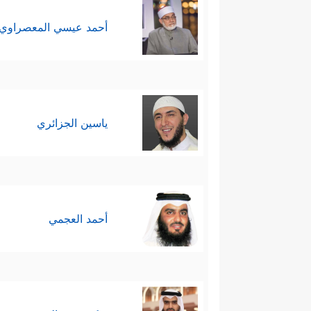
أحمد عيسي المعصراوي
ياسين الجزائري
أحمد العجمي