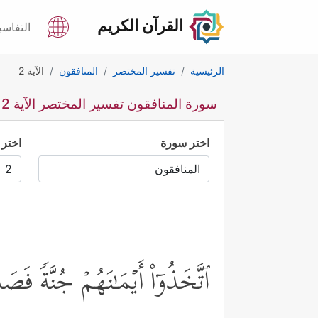
القرآن الكريم
التفاسي
الرئيسية
تفسير المختصر
المنافقون
الآية 2
سورة المنافقون تفسير المختصر الآية 2
اختر سورة
اختر 
ٱتَّخَذُوۤاْ أَیۡمَـٰنَهُمۡ جُنَّةࣰ فَص