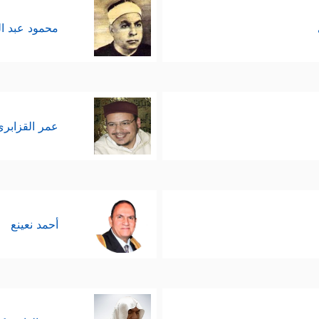
محمود عبد ا
عمر القزابري
أحمد نعينع