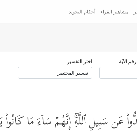
ر
مشاهير القراء
أحكام التجويد
رقم الآية
اختر التفسير
َدُّواْ عَن سَبِیلِ ٱللَّهِۚ إِنَّهُمۡ سَاۤءَ مَا كَانُواْ 