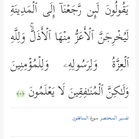
یَقُولُونَ لَىِٕن رَّجَعۡنَاۤ إِلَى ٱلۡمَدِینَةِ
لَیُخۡرِجَنَّ ٱلۡأَعَزُّ مِنۡهَا ٱلۡأَذَلَّۚ وَلِلَّهِ
ٱلۡعِزَّةُ وَلِرَسُولِهِۦ وَلِلۡمُؤۡمِنِینَ
وَلَـٰكِنَّ ٱلۡمُنَـٰفِقِینَ لَا یَعۡلَمُونَ
﴿٨﴾
تفسير المختصر
سورة
المنافقون