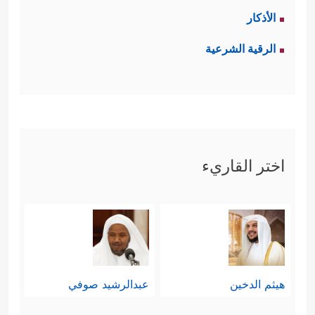
الأذكار
الرقية الشرعية
اختر القاريء
هيثم الدخين
عبدالرشيد صوفي