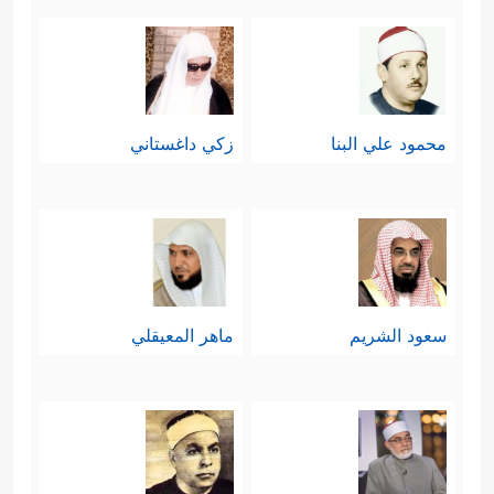
محمود علي البنا
زكي داغستاني
سعود الشريم
ماهر المعيقلي