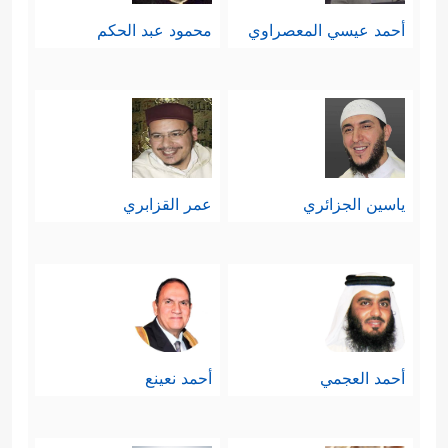
أحمد عيسي المعصراوي
محمود عبد الحكم
ياسين الجزائري
عمر القزابري
أحمد العجمي
أحمد نعينع