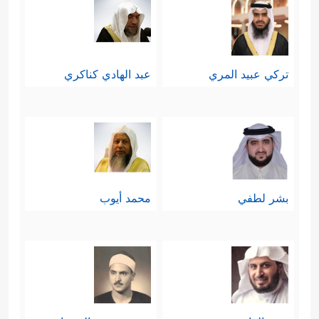
تركي عبيد المري
عبد الهادي كناكري
بشر لطفي
محمد أيوب