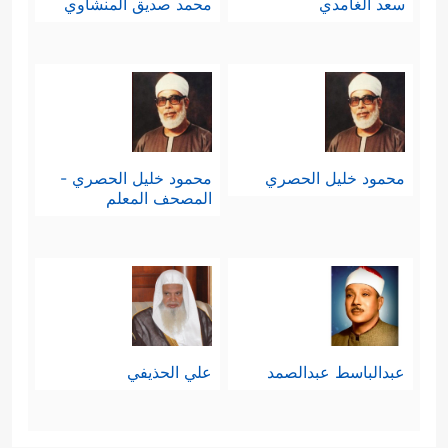
سعد الغامدي
محمد صديق المنشاوي
محمود خليل الحصري
محمود خليل الحصري -
المصحف المعلم
عبدالباسط عبدالصمد
علي الحذيفي