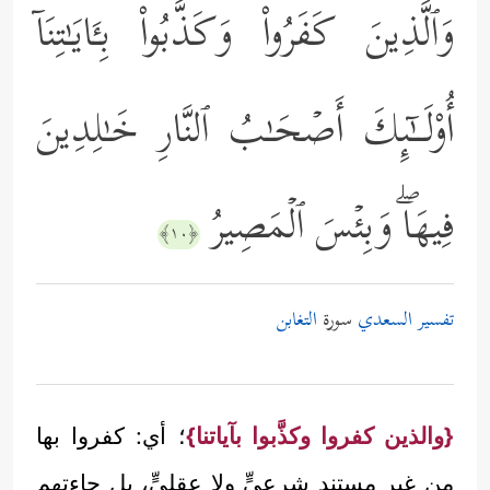
وَٱلَّذِینَ كَفَرُواْ وَكَذَّبُواْ بِـَٔایَـٰتِنَاۤ
أُوْلَــٰۤىِٕكَ أَصۡحَـٰبُ ٱلنَّارِ خَـٰلِدِینَ
فِیهَاۖ وَبِئۡسَ ٱلۡمَصِیرُ
﴿١٠﴾
تفسير السعدي
سورة
التغابن
{والذين كفروا وكذَّبوا بآياتنا}
؛ أي: كفروا بها
من غير مستندٍ شرعيٍّ ولا عقليٍّ، بل جاءتهم