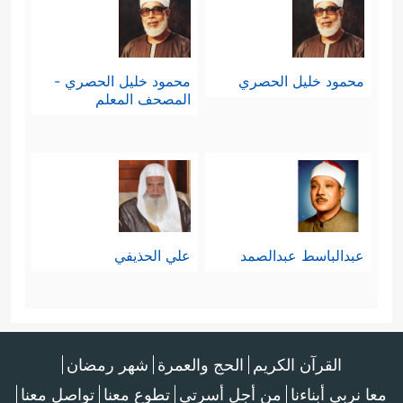
محمود خليل الحصري
محمود خليل الحصري -
المصحف المعلم
عبدالباسط عبدالصمد
علي الحذيفي
القرآن الكريم
الحج والعمرة
شهر رمضان
معا نربي أبناءنا
من أجل أسرتي
تطوع معنا
تواصل معنا