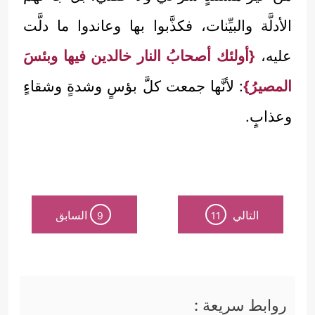
الأدلَّة والبيِّنات، فكذَّبوا بها وعاندوا ما دلَّت
عليه،
{أولئك أصحابُ النار خالدين فيها وبئسَ
المصيرُ}
: لأنَّها جمعت كلَّ بؤسٍ وشدةٍ وشقاءٍ
وعذابٍ.
التالي
السابق
9
11
روابط سريعة :