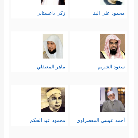
محمود علي البنا
زكي داغستاني
سعود الشريم
ماهر المعيقلي
أحمد عيسي المعصراوي
محمود عبد الحكم