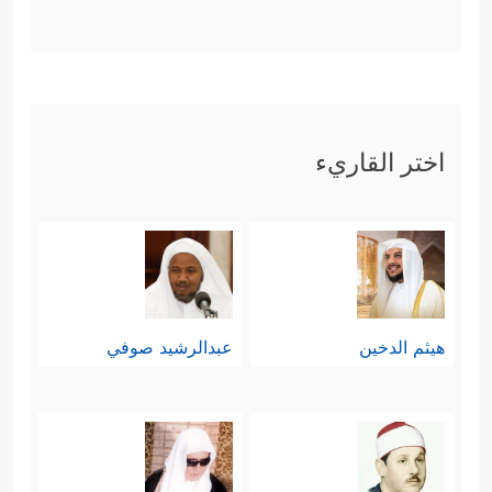
اختر القاريء
هيثم الدخين
عبدالرشيد صوفي