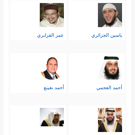
ياسين الجزائري
عمر القزابري
أحمد العجمي
أحمد نعينع