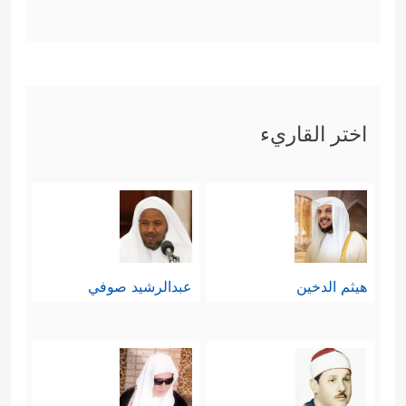
اختر القاريء
هيثم الدخين
عبدالرشيد صوفي