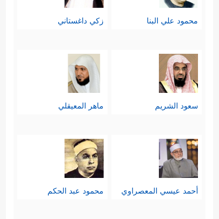
محمود علي البنا
زكي داغستاني
سعود الشريم
ماهر المعيقلي
أحمد عيسي المعصراوي
محمود عبد الحكم