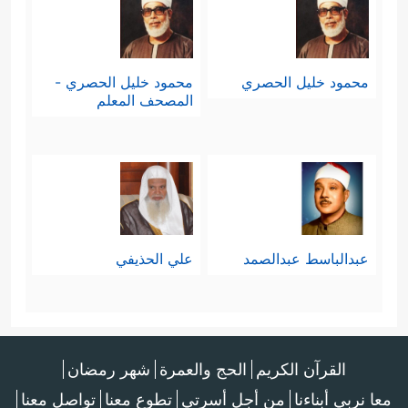
محمود خليل الحصري
محمود خليل الحصري -
المصحف المعلم
عبدالباسط عبدالصمد
علي الحذيفي
القرآن الكريم
الحج والعمرة
شهر رمضان
معا نربي أبناءنا
من أجل أسرتي
تطوع معنا
تواصل معنا