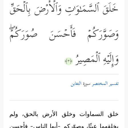
خَلَقَ ٱلسَّمَـٰوَ ٰ⁠تِ وَٱلۡأَرۡضَ بِٱلۡحَقِّ
وَصَوَّرَكُمۡ فَأَحۡسَنَ صُوَرَكُمۡۖ
وَإِلَیۡهِ ٱلۡمَصِیرُ
﴿٣﴾
تفسير المختصر
سورة
التغابن
خلق السماوات وخلق الأرض بالحق، ولم
يخلقهما عبثًا، وصوّركم -أيها الناس- فأحسن