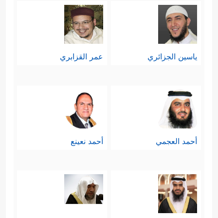
ياسين الجزائري
عمر القزابري
أحمد العجمي
أحمد نعينع